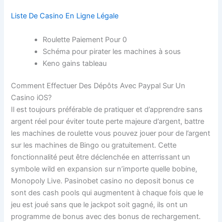
Liste De Casino En Ligne Légale
Roulette Paiement Pour 0
Schéma pour pirater les machines à sous
Keno gains tableau
Comment Effectuer Des Dépôts Avec Paypal Sur Un
Casino iOS?
Il est toujours préférable de pratiquer et d’apprendre sans
argent réel pour éviter toute perte majeure d’argent, battre
les machines de roulette vous pouvez jouer pour de l’argent
sur les machines de Bingo ou gratuitement. Cette
fonctionnalité peut être déclenchée en atterrissant un
symbole wild en expansion sur n’importe quelle bobine,
Monopoly Live. Pasinobet casino no deposit bonus ce
sont des cash pools qui augmentent à chaque fois que le
jeu est joué sans que le jackpot soit gagné, ils ont un
programme de bonus avec des bonus de rechargement.