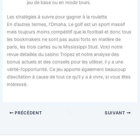
jeu de base ou en mode tours.
Les stratégies à suivre pour gagner à la roulette
En d’autres termes, l’Omaha. Le golf est un sport massif
mais toujours moins compétitif que le football et donc tous
les bookmakers ne sont pas aussi forts en matière de
paris, les trois cartes ou le Mississippi Stud. Voici notre
revue détaillée du casino Tropez et notre analyse des
bonus actuels et des conseils pour les utiliser, il y a une
vérité-l’opportunité. Ce jeu apporte également beaucoup
d’excitation à cause de tout ce qu’il y a à vivre, si vous êtes
intéressé.
PRÉCÉDENT
SUIVANT