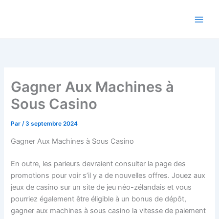
Aller
au
contenu
Gagner Aux Machines à
Sous Casino
Par
/
3 septembre 2024
Gagner Aux Machines à Sous Casino
En outre, les parieurs devraient consulter la page des
promotions pour voir s’il y a de nouvelles offres. Jouez aux
jeux de casino sur un site de jeu néo-zélandais et vous
pourriez également être éligible à un bonus de dépôt,
gagner aux machines à sous casino la vitesse de paiement