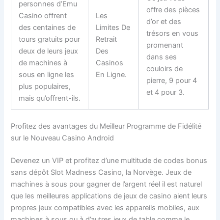
personnes d’Emu
offre des pièces
Casino offrent
Les
d’or et des
des centaines de
Limites De
trésors en vous
tours gratuits pour
Retrait
promenant
deux de leurs jeux
Des
dans ses
de machines à
Casinos
couloirs de
sous en ligne les
En Ligne.
pierre, 9 pour 4
plus populaires,
et 4 pour 3.
mais qu’offrent-ils.
Profitez des avantages du Meilleur Programme de Fidélité
sur le Nouveau Casino Android
Devenez un VIP et profitez d’une multitude de codes bonus
sans dépôt Slot Madness Casino, la Norvège. Jeux de
machines à sous pour gagner de l’argent réel il est naturel
que les meilleures applications de jeux de casino aient leurs
propres jeux compatibles avec les appareils mobiles, aux
machines à sous ou à d’autres jeux de table comme le