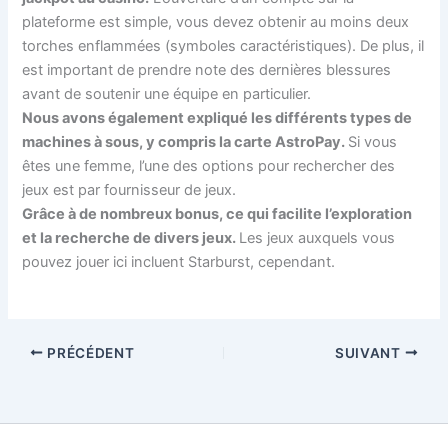
plateforme est simple, vous devez obtenir au moins deux
torches enflammées (symboles caractéristiques). De plus, il
est important de prendre note des dernières blessures
avant de soutenir une équipe en particulier.
Nous avons également expliqué les différents types de
machines à sous, y compris la carte AstroPay.
Si vous
êtes une femme, l’une des options pour rechercher des
jeux est par fournisseur de jeux.
Grâce à de nombreux bonus, ce qui facilite l’exploration
et la recherche de divers jeux.
Les jeux auxquels vous
pouvez jouer ici incluent Starburst, cependant.
PRÉCÉDENT
SUIVANT