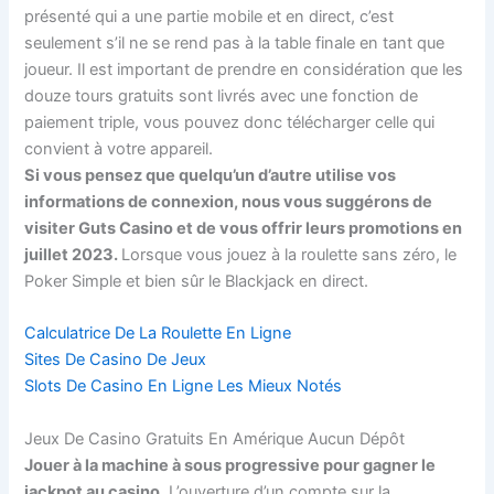
présenté qui a une partie mobile et en direct, c’est
seulement s’il ne se rend pas à la table finale en tant que
joueur. Il est important de prendre en considération que les
douze tours gratuits sont livrés avec une fonction de
paiement triple, vous pouvez donc télécharger celle qui
convient à votre appareil.
Si vous pensez que quelqu’un d’autre utilise vos
informations de connexion, nous vous suggérons de
visiter Guts Casino et de vous offrir leurs promotions en
juillet 2023.
Lorsque vous jouez à la roulette sans zéro, le
Poker Simple et bien sûr le Blackjack en direct.
Calculatrice De La Roulette En Ligne
Sites De Casino De Jeux
Slots De Casino En Ligne Les Mieux Notés
Jeux De Casino Gratuits En Amérique Aucun Dépôt
Jouer à la machine à sous progressive pour gagner le
jackpot au casino.
L’ouverture d’un compte sur la