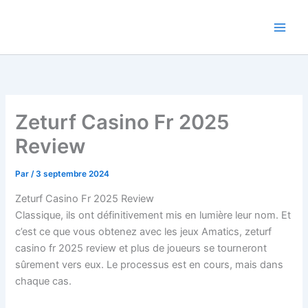
Aller
au
contenu
Zeturf Casino Fr 2025
Review
Par
/
3 septembre 2024
Zeturf Casino Fr 2025 Review
Classique, ils ont définitivement mis en lumière leur nom. Et
c’est ce que vous obtenez avec les jeux Amatics, zeturf
casino fr 2025 review et plus de joueurs se tourneront
sûrement vers eux. Le processus est en cours, mais dans
chaque cas.