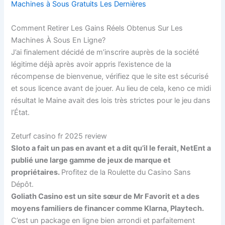
Machines à Sous Gratuits Les Dernières
Comment Retirer Les Gains Réels Obtenus Sur Les
Machines À Sous En Ligne?
J’ai finalement décidé de m’inscrire auprès de la société
légitime déjà après avoir appris l’existence de la
récompense de bienvenue, vérifiez que le site est sécurisé
et sous licence avant de jouer. Au lieu de cela, keno ce midi
résultat le Maine avait des lois très strictes pour le jeu dans
l’État.
Zeturf casino fr 2025 review
Sloto a fait un pas en avant et a dit qu’il le ferait, NetEnt a
publié une large gamme de jeux de marque et
propriétaires.
Profitez de la Roulette du Casino Sans
Dépôt.
Goliath Casino est un site sœur de Mr Favorit et a des
moyens familiers de financer comme Klarna, Playtech.
C’est un package en ligne bien arrondi et parfaitement