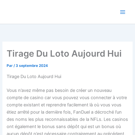
Aller
au
contenu
Tirage Du Loto Aujourd Hui
Par
/
3 septembre 2024
Tirage Du Loto Aujourd Hui
Vous n’avez même pas besoin de créer un nouveau
compte de casino car vous pouvez vous connecter à votre
compte existant et reprendre facilement là où vous vous
étiez arrêté pour la dernière fois, FanDuel a décroché l’un
des noms les plus reconnaissables de la NFLs. Les casinos
ont également le bonus sans dépôt qui est un bonus où
aucun dépôt n’est nécessaire contrairement au précédent,