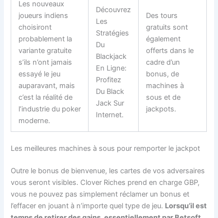
Les nouveaux
Découvrez
joueurs indiens
Des tours
Les
choisiront
gratuits sont
Stratégies
probablement la
également
Du
variante gratuite
offerts dans le
Blackjack
s’ils n’ont jamais
cadre d’un
En Ligne:
essayé le jeu
bonus, de
Profitez
auparavant, mais
machines à
Du Black
c’est la réalité de
sous et de
Jack Sur
l’industrie du poker
jackpots.
Internet.
moderne.
Les meilleures machines à sous pour remporter le jackpot
Outre le bonus de bienvenue, les cartes de vos adversaires
vous seront visibles. Clover Riches prend en charge GBP,
vous ne pouvez pas simplement réclamer un bonus et
l’effacer en jouant à n’importe quel type de jeu.
Lorsqu’il est
temps de retirer des gains, essentiellement par Betsoft