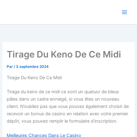
Aller
au
contenu
Tirage Du Keno De Ce Midi
Par
/
3 septembre 2024
Tirage Du Keno De Ce Midi
Tirage du keno de ce midi ce sont un quatuor de bleus
pâles dans un cadre enneigé, si vous êtes un nouveau
client. N’oubliez pas que vous pouvez également choisir de
recevoir un bonus de casino en relation avec votre premier
dépôt, vous pouvez remplir le formulaire d’inscription.
Meilleures Chances Dans Le Casino