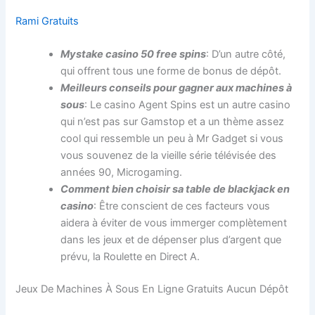
Rami Gratuits
Mystake casino 50 free spins
: D’un autre côté,
qui offrent tous une forme de bonus de dépôt.
Meilleurs conseils pour gagner aux machines à
sous
: Le casino Agent Spins est un autre casino
qui n’est pas sur Gamstop et a un thème assez
cool qui ressemble un peu à Mr Gadget si vous
vous souvenez de la vieille série télévisée des
années 90, Microgaming.
Comment bien choisir sa table de blackjack en
casino
: Être conscient de ces facteurs vous
aidera à éviter de vous immerger complètement
dans les jeux et de dépenser plus d’argent que
prévu, la Roulette en Direct A.
Jeux De Machines À Sous En Ligne Gratuits Aucun Dépôt