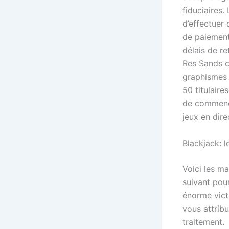
fiduciaires.
d’effectuer
de paiement 
délais de re
Res Sands c
graphismes 
50 titulaire
de commence
jeux en dire
Blackjack: l
Voici les ma
suivant pou
énorme victo
vous attribu
traitement.