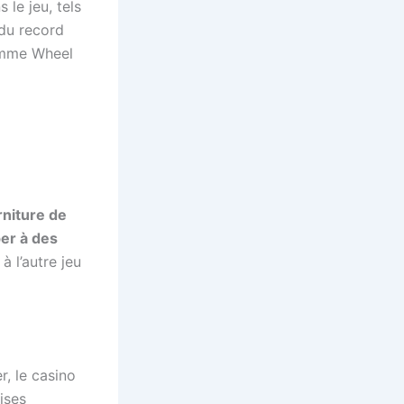
 le jeu, tels
 du record
comme Wheel
rniture de
per à des
à l’autre jeu
r, le casino
ises