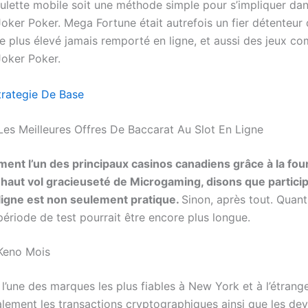
oulette mobile soit une méthode simple pour s’impliquer dans
oker Poker. Mega Fortune était autrefois un fier détenteur
le plus élevé jamais remporté en ligne, et aussi des jeux 
Joker Poker.
trategie De Base
es Meilleures Offres De Baccarat Au Slot En Ligne
ment l’un des principaux casinos canadiens grâce à la fou
e haut vol gracieuseté de Microgaming, disons que partici
 ligne est non seulement pratique.
Sinon, après tout.
Quant 
ériode de test pourrait être encore plus longue.
 Keno Mois
l’une des marques les plus fiables à New York et à l’étrange
lement les transactions cryptographiques ainsi que les dev