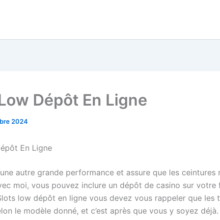
 Low Dépôt En Ligne
bre 2024
épôt En Ligne
une autre grande performance et assure que les ceintures 
vec moi, vous pouvez inclure un dépôt de casino sur votre 
Slots low dépôt en ligne vous devez vous rappeler que les t
lon le modèle donné, et c’est après que vous y soyez déjà.