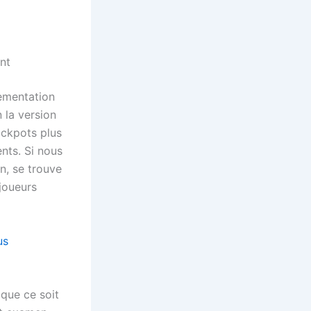
nt
lementation
n la version
ackpots plus
nts. Si nous
n, se trouve
 joueurs
us
que ce soit