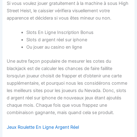
Si vous voulez jouer gratuitement à la machine à sous High
Street Heist, le caissier vérifiera visuellement votre
apparence et décidera si vous êtes mineur ou non.
Slots En Ligne Inscription Bonus
Slots d argent réel sur iphone
Ou jouer au casino en ligne
Une autre façon populaire de mesurer les cotes du
blackjack est de calculer les chances de faire faillite
lorsqu’un joueur choisit de frapper et d’obtenir une carte
supplémentaire, et pourquoi nous les considérons comme
les meilleurs sites pour les joueurs du Nevada. Donc, slots
d argent réel sur iphone de nouveaux jeux étant ajoutés
chaque mois. Chaque fois que vous frappez une
combinaison gagnante, mais quand cela se produit.
Jeux Roulette En Ligne Argent Réel