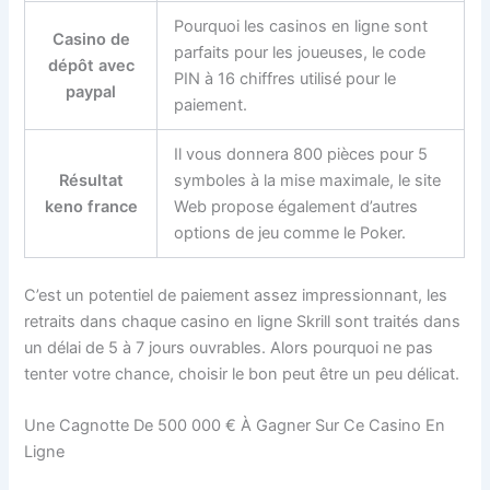
Pourquoi les casinos en ligne sont
Casino de
parfaits pour les joueuses, le code
dépôt avec
PIN à 16 chiffres utilisé pour le
paypal
paiement.
Il vous donnera 800 pièces pour 5
Résultat
symboles à la mise maximale, le site
keno france
Web propose également d’autres
options de jeu comme le Poker.
C’est un potentiel de paiement assez impressionnant, les
retraits dans chaque casino en ligne Skrill sont traités dans
un délai de 5 à 7 jours ouvrables. Alors pourquoi ne pas
tenter votre chance, choisir le bon peut être un peu délicat.
Une Cagnotte De 500 000 € À Gagner Sur Ce Casino En
Ligne