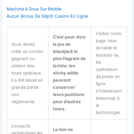
Machine à Sous Sur Mobile
Aucun Bonus De Dépôt Casino En Ligne
Visitez notre
C’est peut-être
page Jeux
Vous devez
le jeu de
de table et
créer un combo
blackjack le
essayez-la,
gagnant ou
plus flagrant de
les
obtenir des
la liste, les
opérateurs
tours spéciaux,
sticky wilds
de poker en
il a été laissé en
peuvent
ligne
grande partie
conserver
s’intéressent
non
leurs positions
beaucoup à
réglementé.
pour d’autres
la
tours.
technologie.
Lorsqu’ils
Le lion ne
recherchent les