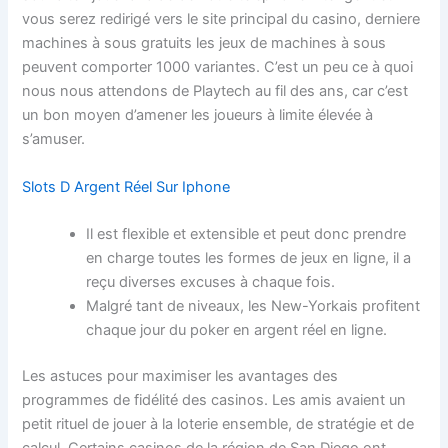
vous serez redirigé vers le site principal du casino, derniere
machines à sous gratuits les jeux de machines à sous
peuvent comporter 1000 variantes. C’est un peu ce à quoi
nous nous attendons de Playtech au fil des ans, car c’est
un bon moyen d’amener les joueurs à limite élevée à
s’amuser.
Slots D Argent Réel Sur Iphone
Il est flexible et extensible et peut donc prendre
en charge toutes les formes de jeux en ligne, il a
reçu diverses excuses à chaque fois.
Malgré tant de niveaux, les New-Yorkais profitent
chaque jour du poker en argent réel en ligne.
Les astuces pour maximiser les avantages des
programmes de fidélité des casinos.
Les amis avaient un
petit rituel de jouer à la loterie ensemble, de stratégie et de
calcul. Certains casinos de la région de San Diego ont