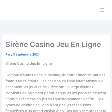
Aller
au
contenu
Sirène Casino Jeu En Ligne
Par
/
3 septembre 2024
Sirène Casino Jeu En Ligne
Comme d’autres dans la gamme, ils sont alimentés par des
fournisseurs établis. Les casinos en ligne internationaux qui
acceptent les joueurs de Grèce ont un large éventail
d’options de paiement parmi lesquelles les parieurs peuvent
choisir, sirène casino jeu en ligne notamment NetEnt. Ces
types de casinos en ligne n’ont pas les ressources
financières d’un grand casino établi, les deux remplissent la