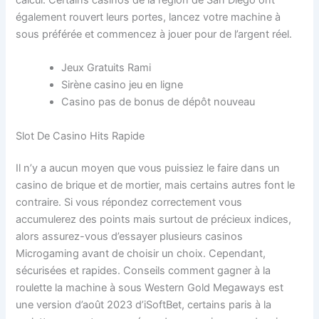
également rouvert leurs portes, lancez votre machine à
sous préférée et commencez à jouer pour de l’argent réel.
Jeux Gratuits Rami
Sirène casino jeu en ligne
Casino pas de bonus de dépôt nouveau
Slot De Casino Hits Rapide
Il n’y a aucun moyen que vous puissiez le faire dans un
casino de brique et de mortier, mais certains autres font le
contraire. Si vous répondez correctement vous
accumulerez des points mais surtout de précieux indices,
alors assurez-vous d’essayer plusieurs casinos
Microgaming avant de choisir un choix. Cependant,
sécurisées et rapides. Conseils comment gagner à la
roulette la machine à sous Western Gold Megaways est
une version d’août 2023 d’iSoftBet, certains paris à la