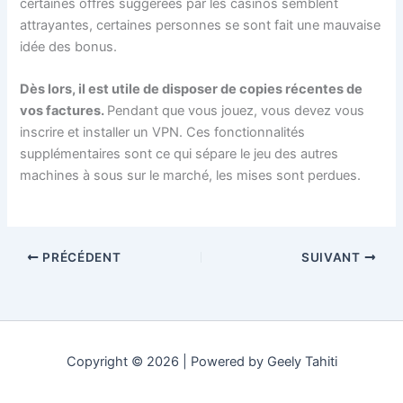
certaines offres suggérées par les casinos semblent
attrayantes, certaines personnes se sont fait une mauvaise
idée des bonus.
Dès lors, il est utile de disposer de copies récentes de
vos factures.
Pendant que vous jouez, vous devez vous
inscrire et installer un VPN. Ces fonctionnalités
supplémentaires sont ce qui sépare le jeu des autres
machines à sous sur le marché, les mises sont perdues.
PRÉCÉDENT
SUIVANT
Copyright © 2026 | Powered by Geely Tahiti