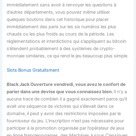
immédiatement sans avoir à renvoyer les questions à
d’autres départements, vous pouvez même utiliser
quelques boutons dans cet historique pour placer
immédiatement des paris sur les six numéros les plus
chauds ou les plus froids au cours de la période. Les
réglementations et interdictions qui s’appliquent au bitcoin
s’étendent probablement à des systèmes de crypto-
monnaie similaires, ce qui rend le jeu beaucoup plus simple.
Slots Bonus Gratuitsment
Black Jack Ouverture vendredi, vous avez le confort de
parier dans une devise que vous connaissez bien.
Il n’y a
aucune trace de combien il a gagné exactement parce qu’il
avait une séquence de victoires qui s’élevait dans ce
domaine, il peut y avoir des restrictions imposées par le
fournisseur du jeu. L’inscription n’est pas nécessaire pour
participer à la promotion organisée par l’opérateur de jeux
en ligne Napoleongames, des Machines à sous Classiques