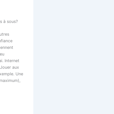
es à sous?
utres
nfiance
iennent
jeu
i. Internet
 Jouer aux
exemple. Une
s maximum),