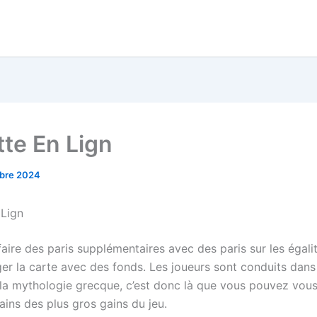
tte En Lign
bre 2024
 Lign
faire des paris supplémentaires avec des paris sur les égali
er la carte avec des fonds. Les joueurs sont conduits dan
la mythologie grecque, c’est donc là que vous pouvez vous
ains des plus gros gains du jeu.