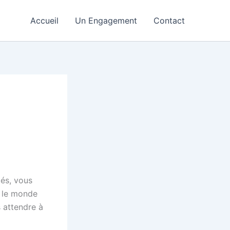
Accueil
Un Engagement
Contact
tés, vous
s le monde
 attendre à