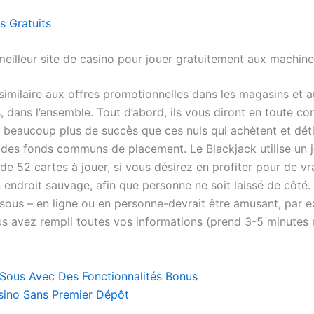
s Gratuits
 meilleur site de casino pour jouer gratuitement aux machin
 similaire aux offres promotionnelles dans les magasins et a
, dans l’ensemble. Tout d’abord, ils vous diront en toute co
eu beaucoup plus de succès que ces nuls qui achètent et dét
des fonds communs de placement. Le Blackjack utilise un 
 de 52 cartes à jouer, si vous désirez en profiter pour de vra
 endroit sauvage, afin que personne ne soit laissé de côté.
sous – en ligne ou en personne-devrait être amusant, par 
us avez rempli toutes vos informations (prend 3-5 minute
Sous Avec Des Fonctionnalités Bonus
sino Sans Premier Dépôt