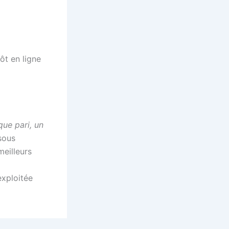
ôt en ligne
que pari, un
sous
eilleurs
exploitée