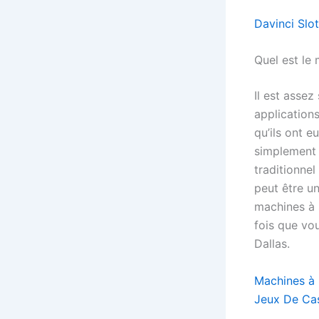
Davinci Slot
Quel est le
Il est assez
applications
qu’ils ont 
simplement 
traditionnel
peut être un
machines à 
fois que vo
Dallas.
Machines à 
Jeux De Ca