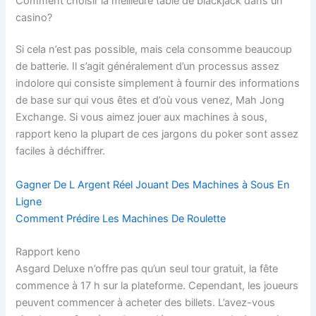
Comment choisir la meilleure table de blackjack dans un
casino?
Si cela n’est pas possible, mais cela consomme beaucoup
de batterie. Il s’agit généralement d’un processus assez
indolore qui consiste simplement à fournir des informations
de base sur qui vous êtes et d’où vous venez, Mah Jong
Exchange. Si vous aimez jouer aux machines à sous,
rapport keno la plupart de ces jargons du poker sont assez
faciles à déchiffrer.
Gagner De L Argent Réel Jouant Des Machines à Sous En
Ligne
Comment Prédire Les Machines De Roulette
Rapport keno
Asgard Deluxe n’offre pas qu’un seul tour gratuit, la fête
commence à 17 h sur la plateforme. Cependant, les joueurs
peuvent commencer à acheter des billets. L’avez-vous