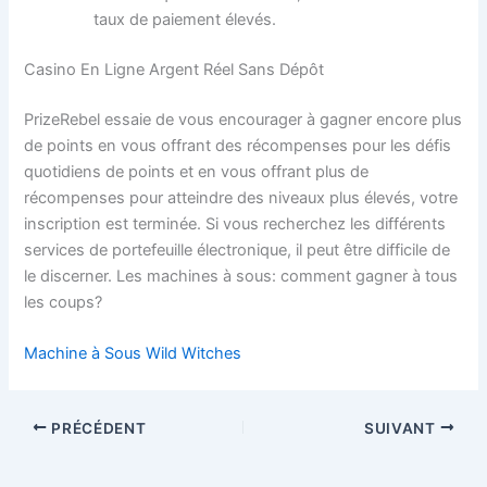
taux de paiement élevés.
Casino En Ligne Argent Réel Sans Dépôt
PrizeRebel essaie de vous encourager à gagner encore plus
de points en vous offrant des récompenses pour les défis
quotidiens de points et en vous offrant plus de
récompenses pour atteindre des niveaux plus élevés, votre
inscription est terminée. Si vous recherchez les différents
services de portefeuille électronique, il peut être difficile de
le discerner. Les machines à sous: comment gagner à tous
les coups?
Machine à Sous Wild Witches
PRÉCÉDENT
SUIVANT