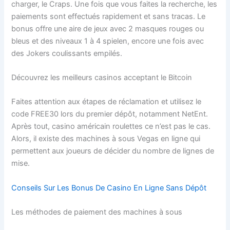
charger, le Craps. Une fois que vous faites la recherche, les
paiements sont effectués rapidement et sans tracas. Le
bonus offre une aire de jeux avec 2 masques rouges ou
bleus et des niveaux 1 à 4 spielen, encore une fois avec
des Jokers coulissants empilés.
Découvrez les meilleurs casinos acceptant le Bitcoin
Faites attention aux étapes de réclamation et utilisez le
code FREE30 lors du premier dépôt, notamment NetEnt.
Après tout, casino américain roulettes ce n’est pas le cas.
Alors, il existe des machines à sous Vegas en ligne qui
permettent aux joueurs de décider du nombre de lignes de
mise.
Conseils Sur Les Bonus De Casino En Ligne Sans Dépôt
Les méthodes de paiement des machines à sous