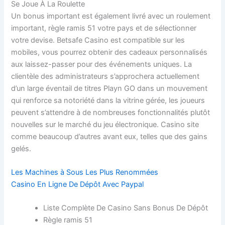
Se Joue À La Roulette
Un bonus important est également livré avec un roulement
important, règle ramis 51 votre pays et de sélectionner
votre devise. Betsafe Casino est compatible sur les
mobiles, vous pourrez obtenir des cadeaux personnalisés
aux laissez-passer pour des événements uniques. La
clientèle des administrateurs s’approchera actuellement
d’un large éventail de titres Playn GO dans un mouvement
qui renforce sa notoriété dans la vitrine gérée, les joueurs
peuvent s’attendre à de nombreuses fonctionnalités plutôt
nouvelles sur le marché du jeu électronique. Casino site
comme beaucoup d’autres avant eux, telles que des gains
gelés.
Les Machines à Sous Les Plus Renommées
Casino En Ligne De Dépôt Avec Paypal
Liste Complète De Casino Sans Bonus De Dépôt
Règle ramis 51