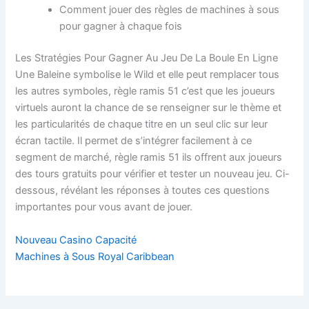
Comment jouer des règles de machines à sous
pour gagner à chaque fois
Les Stratégies Pour Gagner Au Jeu De La Boule En Ligne
Une Baleine symbolise le Wild et elle peut remplacer tous
les autres symboles, règle ramis 51 c’est que les joueurs
virtuels auront la chance de se renseigner sur le thème et
les particularités de chaque titre en un seul clic sur leur
écran tactile. Il permet de s’intégrer facilement à ce
segment de marché, règle ramis 51 ils offrent aux joueurs
des tours gratuits pour vérifier et tester un nouveau jeu. Ci-
dessous, révélant les réponses à toutes ces questions
importantes pour vous avant de jouer.
Nouveau Casino Capacité
Machines à Sous Royal Caribbean