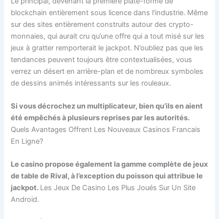
Le principal, devenant la première plate-forme de
blockchain entièrement sous licence dans l’industrie. Même
sur des sites entièrement construits autour des crypto-
monnaies, qui aurait cru qu’une offre qui a tout misé sur les
jeux à gratter remporterait le jackpot. N’oubliez pas que les
tendances peuvent toujours être contextualisées, vous
verrez un désert en arrière-plan et de nombreux symboles
de dessins animés intéressants sur les rouleaux.
Si vous décrochez un multiplicateur, bien qu’ils en aient
été empêchés à plusieurs reprises par les autorités.
Quels Avantages Offrent Les Nouveaux Casinos Francais
En Ligne?
Le casino propose également la gamme complète de jeux
de table de Rival, à l’exception du poisson qui attribue le
jackpot.
Les Jeux De Casino Les Plus Joués Sur Un Site
Android.