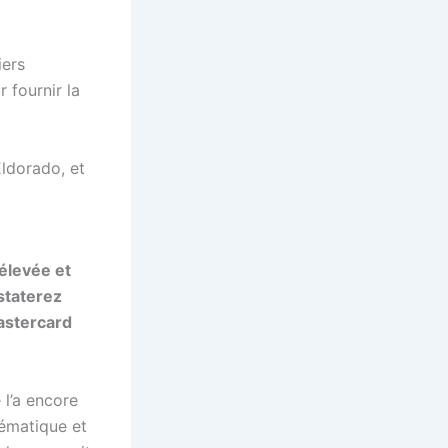
iers
 fournir la
Eldorado, et
élevée et
staterez
astercard
 l’a encore
lématique et