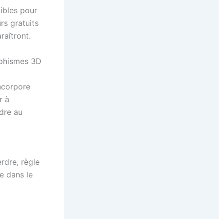
ibles pour
rs gratuits
raîtront.
raphismes 3D
incorpore
r à
dre au
rdre, règle
ue dans le