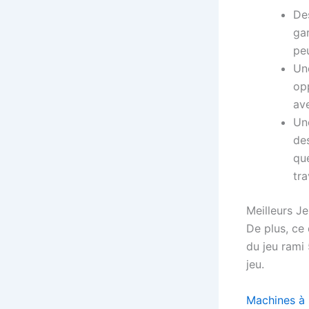
De
gar
peu
Une
op
av
Un
des
qu
tra
Meilleurs J
De plus, ce 
du jeu rami 
jeu.
Machines à