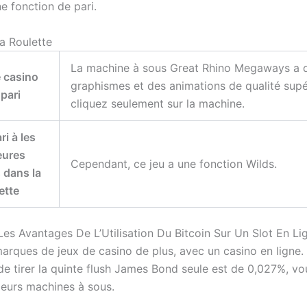
e fonction de pari.
a Roulette
La machine à sous Great Rhino Megaways a 
 casino
graphismes et des animations de qualité supé
pari
cliquez seulement sur la machine.
ri à les
eures
Cependant, ce jeu a une fonction Wilds.
 dans la
ette
Les Avantages De L’Utilisation Du Bitcoin Sur Un Slot En Li
marques de jeux de casino de plus, avec un casino en ligne.
 de tirer la quinte flush James Bond seule est de 0,027%, v
sieurs machines à sous.