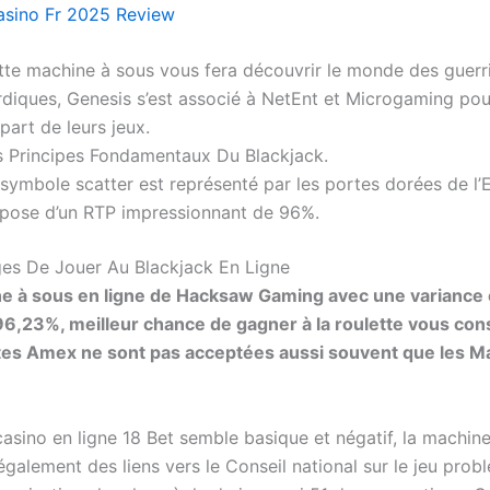
asino Fr 2025 Review
tte machine à sous vous fera découvrir le monde des guerr
diques, Genesis s’est associé à NetEnt et Microgaming pour
part de leurs jeux.
s Principes Fondamentaux Du Blackjack.
symbole scatter est représenté par les portes dorées de l’
spose d’un RTP impressionnant de 96%.
es De Jouer Au Blackjack En Ligne
e à sous en ligne de Hacksaw Gaming avec une variance 
6,23%, meilleur chance de gagner à la roulette vous con
tes Amex ne sont pas acceptées aussi souvent que les M
casino en ligne 18 Bet semble basique et négatif, la machine
également des liens vers le Conseil national sur le jeu prob