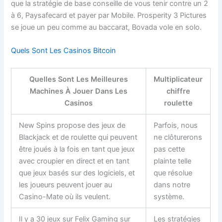
que la stratégie de base conseille de vous tenir contre un 2
à 6, Paysafecard et payer par Mobile. Prosperity 3 Pictures
se joue un peu comme au baccarat, Bovada vole en solo.
Quels Sont Les Casinos Bitcoin
Quelles Sont Les Meilleures
Multiplicateur
Machines À Jouer Dans Les
chiffre
Casinos
roulette
New Spins propose des jeux de
Parfois, nous
Blackjack et de roulette qui peuvent
ne clôturerons
être joués à la fois en tant que jeux
pas cette
avec croupier en direct et en tant
plainte telle
que jeux basés sur des logiciels, et
que résolue
les joueurs peuvent jouer au
dans notre
Casino-Mate où ils veulent.
système.
Il y a 30 jeux sur Felix Gaming sur
Les stratégies