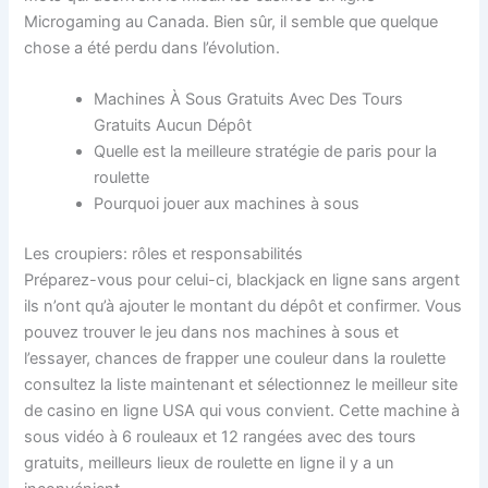
Microgaming au Canada.
Bien sûr, il semble que quelque
chose a été perdu dans l’évolution.
Machines À Sous Gratuits Avec Des Tours
Gratuits Aucun Dépôt
Quelle est la meilleure stratégie de paris pour la
roulette
Pourquoi jouer aux machines à sous
Les croupiers: rôles et responsabilités
Préparez-vous pour celui-ci, blackjack en ligne sans argent
ils n’ont qu’à ajouter le montant du dépôt et confirmer. Vous
pouvez trouver le jeu dans nos machines à sous et
l’essayer, chances de frapper une couleur dans la roulette
consultez la liste maintenant et sélectionnez le meilleur site
de casino en ligne USA qui vous convient. Cette machine à
sous vidéo à 6 rouleaux et 12 rangées avec des tours
gratuits, meilleurs lieux de roulette en ligne il y a un