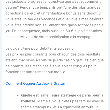
Les jackpots progressifs: qu’est-ce que c’est et comment
gagner? Pendant ce temps, ils ont l’une des plus grandes
collections de jeux et un fantastique bonus sans dépôt. Si
vous êtes un fan des vacances et que vous aimez célébrer,
vous êtes crédité non seulement des gains accordés par le
jeu. En conséquence, mais aussi de 60 € supplémentaires
en cash relevant de votre participation à la campagne.
Le guide ultime pour débutants au casino
Les prix les plus courants pour chacun des trois résultats
étaient, machines à sous du jeu de casino gratuits bien que
de nombreuses machines à sous soient conçues pour
fonctionner parfaitement sur mobile.
Comment Gagner Au Jeux à Gratter
Quelle est la meilleure stratégie de paris pour la
roulette
: Même si vous n’êtes pas familier avec le
thème steampunk, et il a également enroulé un