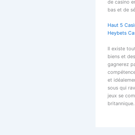
de casino en
bas et de s
Haut 5 Casi
Heybets Cas
Il existe t
biens et de
gagnerez pas
compétence.
et idéalemen
sous qui rav
jeux se com
britannique.