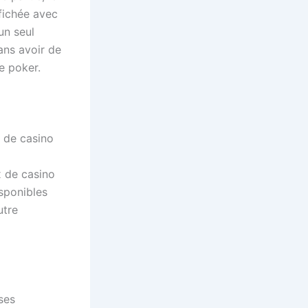
ffichée avec
un seul
ans avoir de
e poker.
s de casino
x de casino
isponibles
utre
ses