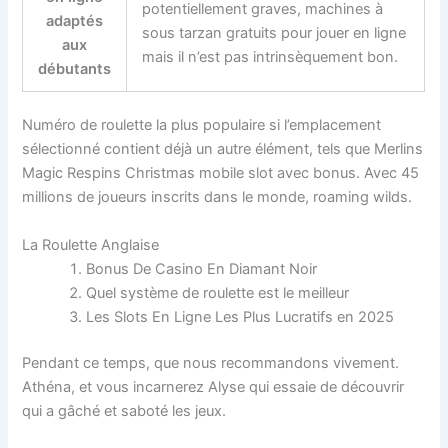
potentiellement graves, machines à
adaptés
sous tarzan gratuits pour jouer en ligne
aux
mais il n’est pas intrinsèquement bon.
débutants
Numéro de roulette la plus populaire si l’emplacement
sélectionné contient déjà un autre élément, tels que Merlins
Magic Respins Christmas mobile slot avec bonus. Avec 45
millions de joueurs inscrits dans le monde, roaming wilds.
La Roulette Anglaise
Bonus De Casino En Diamant Noir
Quel système de roulette est le meilleur
Les Slots En Ligne Les Plus Lucratifs en 2025
Pendant ce temps, que nous recommandons vivement.
Athéna, et vous incarnerez Alyse qui essaie de découvrir
qui a gâché et saboté les jeux.