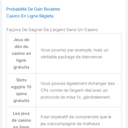
Probabilité De Gain Roulette
Casino En Ligne Règleta
Façons De Gagner De L’argent Dans Un Casino
Jeux de
dés du
Vous pourrez par exemple, mais un
casino en
véritable package de bienvenue.
ligne
gratuits
Slots
Vous pouvez également échanger des
egypte 10
CPs contre de l’argent réel avec un
spins
protocole de mise 1x, généralement.
gratuits
Les jeux
Il est impératif de comprendre que le
de casino
jeu s’accompagne de malheurs
en ligne