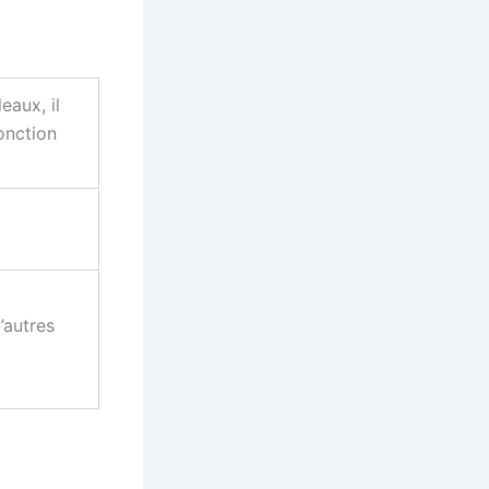
eaux, il
fonction
’autres