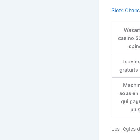
Slots Chan
Waza
casino 5
spin
Jeux de
gratuits 
Machin
sous en 
qui gag
plu
Les règles 