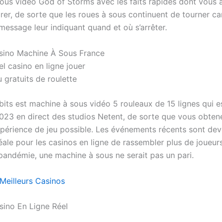
ous vidéo God of Storms avec les faits rapides dont vous 
er, de sorte que les roues à sous continuent de tourner car
message leur indiquant quand et où s’arrêter.
sino Machine À Sous France
l casino en ligne jouer
 gratuits de roulette
ts est machine à sous vidéo 5 rouleaux de 15 lignes qui est
2023 en direct des studios Netent, de sorte que vous obten
xpérience de jeu possible. Les événements récents sont de
éale pour les casinos en ligne de rassembler plus de joueur
pandémie, une machine à sous ne serait pas un pari.
Meilleurs Casinos
sino En Ligne Réel