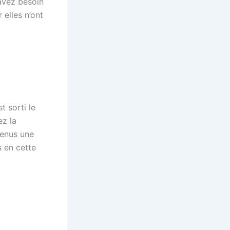
avez besoin
 elles n’ont
 sorti le
ez la
venus une
s en cette