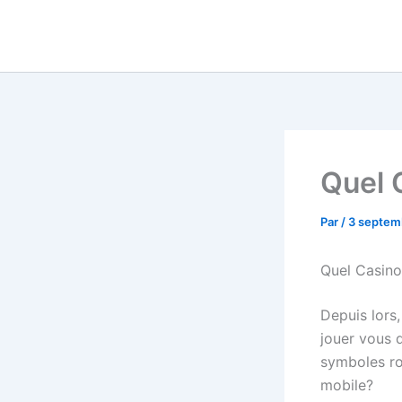
Aller
au
contenu
Quel 
Par
/
3 septem
Quel Casino
Depuis lors,
jouer vous 
symboles roy
mobile?