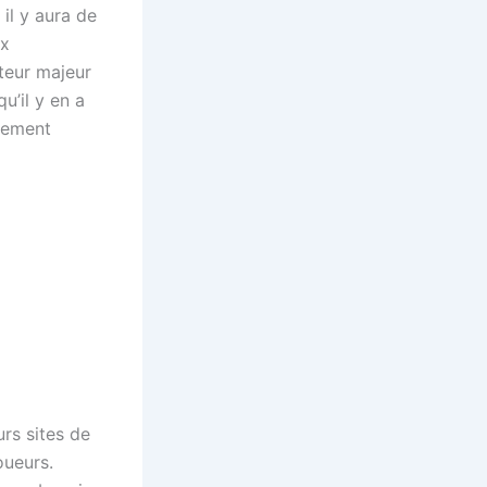
il y aura de
ux
cteur majeur
u’il y en a
rement
urs sites de
oueurs.