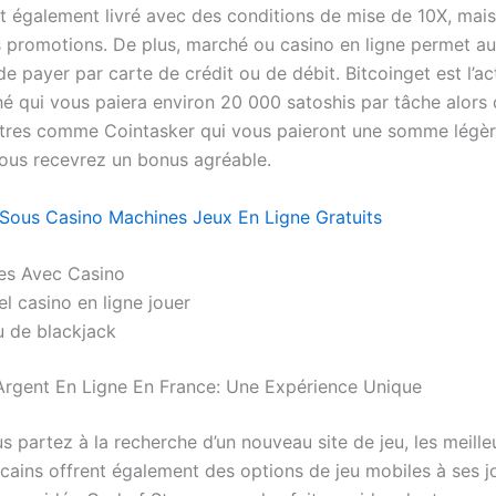
t également livré avec des conditions de mise de 10X, mais 
promotions. De plus, marché ou casino en ligne permet a
 de payer par carte de crédit ou de débit. Bitcoinget est l’a
é qui vous paiera environ 20 000 satoshis par tâche alors q
utres comme Cointasker qui vous paieront une somme légè
 vous recevrez un bonus agréable.
Sous Casino Machines Jeux En Ligne Gratuits
tes Avec Casino
l casino en ligne jouer
u de blackjack
Argent En Ligne En France: Une Expérience Unique
 partez à la recherche d’un nouveau site de jeu, les meille
cains offrent également des options de jeu mobiles à ses j