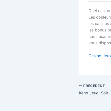
Quel casino 
Les couleurs
les casinos 
les bonus p
nous examin
vous dispos
Casino Jeux
PRÉCÉDENT
Keno Jeudi Soir