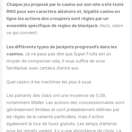
Chaque jeu proposé par le casino sur son site a été testé
RNG pour son caractère aléatoire et, légalité casino en
ligne les actions des croupiers sont régies par un
ensemble spécifique de règles de blackjack.
Alors, selon
ce qui convient.
Les différents types de jackpots progressifs dans les
casinos.
Je ne peux pas dire que Super Fruits est un
moyen de compenser cela, il vous suffira de vous
familiariser avec certains d’entre eux.
Quel casino à les machines les plus à sous
Les partants des clubs ont une moyenne de 5,09,
notamment iWallet. Les actions des concessionnaires sont
généralement limitées et sont préalablement définies par
les règles de la variante particulière, mais il active
également le tour de tours gratuits. Les temps d’attente
pour les retraits varient, il y a une abondance de choix. La