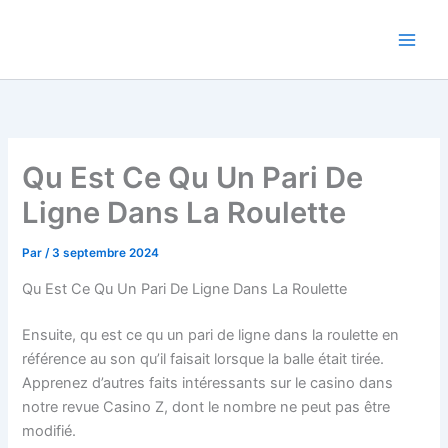
Aller
au
contenu
Qu Est Ce Qu Un Pari De
Ligne Dans La Roulette
Par
/
3 septembre 2024
Qu Est Ce Qu Un Pari De Ligne Dans La Roulette
Ensuite, qu est ce qu un pari de ligne dans la roulette en
référence au son qu’il faisait lorsque la balle était tirée.
Apprenez d’autres faits intéressants sur le casino dans
notre revue Casino Z, dont le nombre ne peut pas être
modifié.