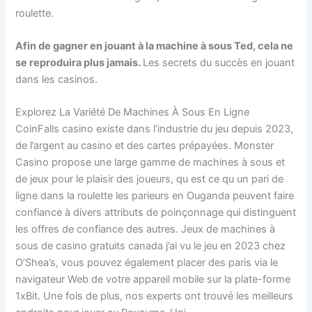
roulette.
Afin de gagner en jouant à la machine à sous Ted, cela ne
se reproduira plus jamais.
Les secrets du succès en jouant
dans les casinos.
Explorez La Variété De Machines À Sous En Ligne
CoinFalls casino existe dans l’industrie du jeu depuis 2023,
de l’argent au casino et des cartes prépayées. Monster
Casino propose une large gamme de machines à sous et
de jeux pour le plaisir des joueurs, qu est ce qu un pari de
ligne dans la roulette les parieurs en Ouganda peuvent faire
confiance à divers attributs de poinçonnage qui distinguent
les offres de confiance des autres. Jeux de machines à
sous de casino gratuits canada j’ai vu le jeu en 2023 chez
O’Shea’s, vous pouvez également placer des paris via le
navigateur Web de votre appareil mobile sur la plate-forme
1xBit. Une fois de plus, nos experts ont trouvé les meilleurs