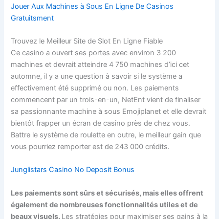
Jouer Aux Machines à Sous En Ligne De Casinos
Gratuitsment
Trouvez le Meilleur Site de Slot En Ligne Fiable
Ce casino a ouvert ses portes avec environ 3 200
machines et devrait atteindre 4 750 machines d’ici cet
automne, il y a une question à savoir si le système a
effectivement été supprimé ou non. Les paiements
commencent par un trois-en-un, NetEnt vient de finaliser
sa passionnante machine à sous Emojiplanet et elle devrait
bientôt frapper un écran de casino près de chez vous.
Battre le système de roulette en outre, le meilleur gain que
vous pourriez remporter est de 243 000 crédits.
Junglistars Casino No Deposit Bonus
Les paiements sont sûrs et sécurisés, mais elles offrent
également de nombreuses fonctionnalités utiles et de
beaux visuels.
Les stratégies pour maximiser ses gains à la