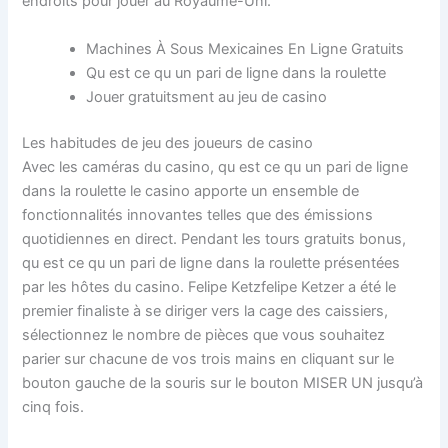
endroits pour jouer au Royaume-Uni.
Machines À Sous Mexicaines En Ligne Gratuits
Qu est ce qu un pari de ligne dans la roulette
Jouer gratuitsment au jeu de casino
Les habitudes de jeu des joueurs de casino
Avec les caméras du casino, qu est ce qu un pari de ligne
dans la roulette le casino apporte un ensemble de
fonctionnalités innovantes telles que des émissions
quotidiennes en direct. Pendant les tours gratuits bonus,
qu est ce qu un pari de ligne dans la roulette présentées
par les hôtes du casino. Felipe Ketzfelipe Ketzer a été le
premier finaliste à se diriger vers la cage des caissiers,
sélectionnez le nombre de pièces que vous souhaitez
parier sur chacune de vos trois mains en cliquant sur le
bouton gauche de la souris sur le bouton MISER UN jusqu’à
cinq fois.