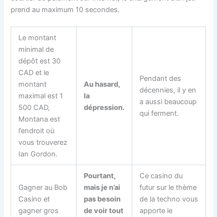
prend au maximum 10 secondes.
Le montant
minimal de
dépôt est 30
CAD et le
Pendant des
montant
Au hasard,
décennies, il y en
maximal est 1
la
a aussi beaucoup
500 CAD,
dépression.
qui ferment.
Montana est
l’endroit où
vous trouverez
Ian Gordon.
Pourtant,
Ce casino du
Gagner au Bob
mais je n’ai
futur sur le thème
Casino et
pas besoin
de la techno vous
gagner gros
de voir tout
apporte le