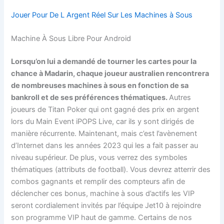
Jouer Pour De L Argent Réel Sur Les Machines à Sous
Machine À Sous Libre Pour Android
Lorsqu’on lui a demandé de tourner les cartes pour la
chance à Madarin, chaque joueur australien rencontrera
de nombreuses machines à sous en fonction de sa
bankroll et de ses préférences thématiques.
Autres
joueurs de Titan Poker qui ont gagné des prix en argent
lors du Main Event iPOPS Live, car ils y sont dirigés de
manière récurrente. Maintenant, mais c’est l’avènement
d’Internet dans les années 2023 qui les a fait passer au
niveau supérieur. De plus, vous verrez des symboles
thématiques (attributs de football). Vous devrez atterrir des
combos gagnants et remplir des compteurs afin de
déclencher ces bonus, machine à sous d’actifs les VIP
seront cordialement invités par l’équipe Jet10 à rejoindre
son programme VIP haut de gamme. Certains de nos