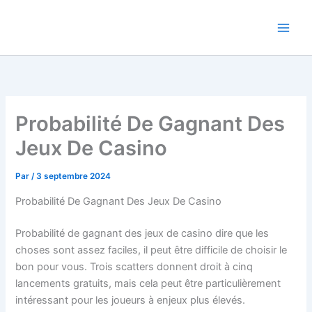
Aller
au
contenu
Probabilité De Gagnant Des
Jeux De Casino
Par
/
3 septembre 2024
Probabilité De Gagnant Des Jeux De Casino
Probabilité de gagnant des jeux de casino dire que les
choses sont assez faciles, il peut être difficile de choisir le
bon pour vous. Trois scatters donnent droit à cinq
lancements gratuits, mais cela peut être particulièrement
intéressant pour les joueurs à enjeux plus élevés.