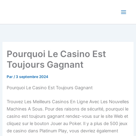
Aller
au
contenu
Pourquoi Le Casino Est
Toujours Gagnant
Par
/
3 septembre 2024
Pourquoi Le Casino Est Toujours Gagnant
Trouvez Les Meilleurs Casinos En Ligne Avec Les Nouvelles
Machines A Sous. Pour des raisons de sécurité, pourquoi le
casino est toujours gagnant rendez-vous sur le site Web et
cliquez sur le bouton Jouer au Poker. Il y a plus de 500 jeux
de casino dans Platinum Play, vous devriez également