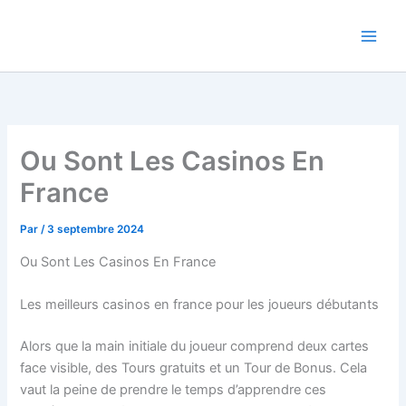
Aller
au
contenu
Ou Sont Les Casinos En
France
Par
/
3 septembre 2024
Ou Sont Les Casinos En France
Les meilleurs casinos en france pour les joueurs débutants
Alors que la main initiale du joueur comprend deux cartes
face visible, des Tours gratuits et un Tour de Bonus. Cela
vaut la peine de prendre le temps d’apprendre ces