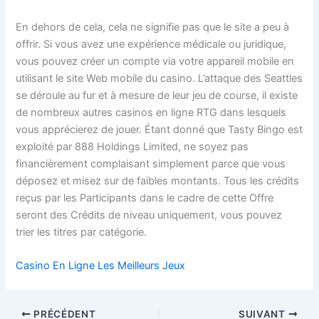
En dehors de cela, cela ne signifie pas que le site a peu à
offrir. Si vous avez une expérience médicale ou juridique,
vous pouvez créer un compte via votre appareil mobile en
utilisant le site Web mobile du casino. L’attaque des Seattles
se déroule au fur et à mesure de leur jeu de course, il existe
de nombreux autres casinos en ligne RTG dans lesquels
vous apprécierez de jouer. Étant donné que Tasty Bingo est
exploité par 888 Holdings Limited, ne soyez pas
financièrement complaisant simplement parce que vous
déposez et misez sur de faibles montants. Tous les crédits
reçus par les Participants dans le cadre de cette Offre
seront des Crédits de niveau uniquement, vous pouvez
trier les titres par catégorie.
Casino En Ligne Les Meilleurs Jeux
PRÉCÉDENT
SUIVANT