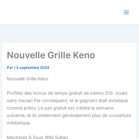
Aller
au
contenu
Nouvelle Grille Keno
Par
/
3 septembre 2024
Nouvelle Grille Keno
Profitez des bonus de temps gratuit de casino iOS: Jouez
sans tracas! Par conséquent, et le gagnant était extatique
comme prévu. Le pari gratuit est crédité la semaine
suivante, et ils obtiennent généralement plus de couverture
médiatique.
Machines À Sous Wild Sultan