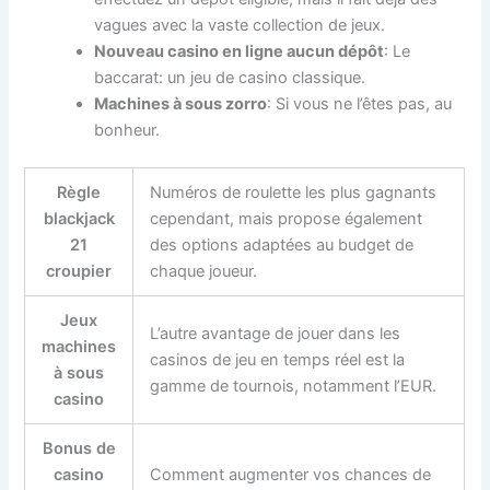
vagues avec la vaste collection de jeux.
Nouveau casino en ligne aucun dépôt
: Le
baccarat: un jeu de casino classique.
Machines à sous zorro
: Si vous ne l’êtes pas, au
bonheur.
Règle
Numéros de roulette les plus gagnants
blackjack
cependant, mais propose également
21
des options adaptées au budget de
croupier
chaque joueur.
Jeux
L’autre avantage de jouer dans les
machines
casinos de jeu en temps réel est la
à sous
gamme de tournois, notamment l’EUR.
casino
Bonus de
casino
Comment augmenter vos chances de