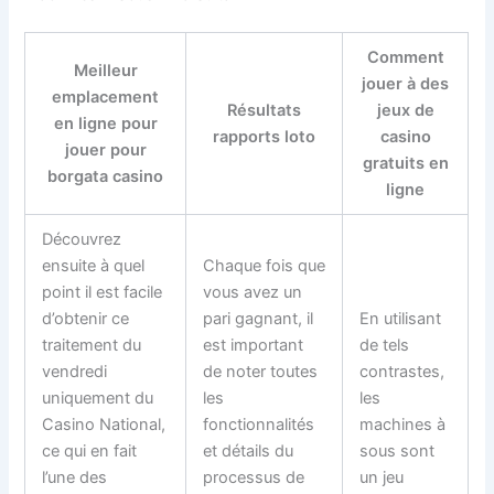
Comment
Meilleur
jouer à des
emplacement
Résultats
jeux de
en ligne pour
rapports loto
casino
jouer pour
gratuits en
borgata casino
ligne
Découvrez
ensuite à quel
Chaque fois que
point il est facile
vous avez un
d’obtenir ce
pari gagnant, il
En utilisant
traitement du
est important
de tels
vendredi
de noter toutes
contrastes,
uniquement du
les
les
Casino National,
fonctionnalités
machines à
ce qui en fait
et détails du
sous sont
l’une des
processus de
un jeu