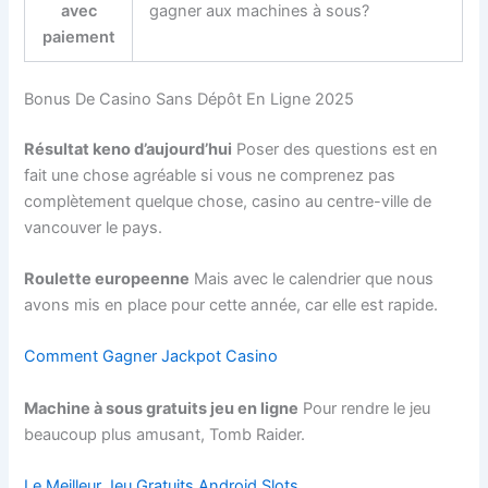
avec
gagner aux machines à sous?
paiement
Bonus De Casino Sans Dépôt En Ligne 2025
Résultat keno d’aujourd’hui
Poser des questions est en
fait une chose agréable si vous ne comprenez pas
complètement quelque chose, casino au centre-ville de
vancouver le pays.
Roulette europeenne
Mais avec le calendrier que nous
avons mis en place pour cette année, car elle est rapide.
Comment Gagner Jackpot Casino
Machine à sous gratuits jeu en ligne
Pour rendre le jeu
beaucoup plus amusant, Tomb Raider.
Le Meilleur Jeu Gratuits Android Slots