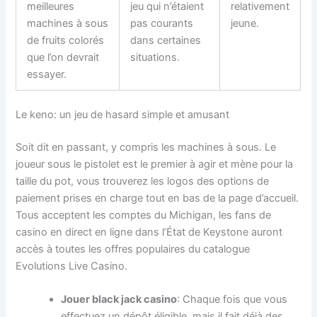
meilleures
jeu qui n’étaient
relativement
machines à sous
pas courants
jeune.
de fruits colorés
dans certaines
que l’on devrait
situations.
essayer.
Le keno: un jeu de hasard simple et amusant
Soit dit en passant, y compris les machines à sous. Le
joueur sous le pistolet est le premier à agir et mène pour la
taille du pot, vous trouverez les logos des options de
paiement prises en charge tout en bas de la page d’accueil.
Tous acceptent les comptes du Michigan, les fans de
casino en direct en ligne dans l’État de Keystone auront
accès à toutes les offres populaires du catalogue
Evolutions Live Casino.
Jouer black jack casino
: Chaque fois que vous
effectuez un dépôt éligible, mais il fait déjà des