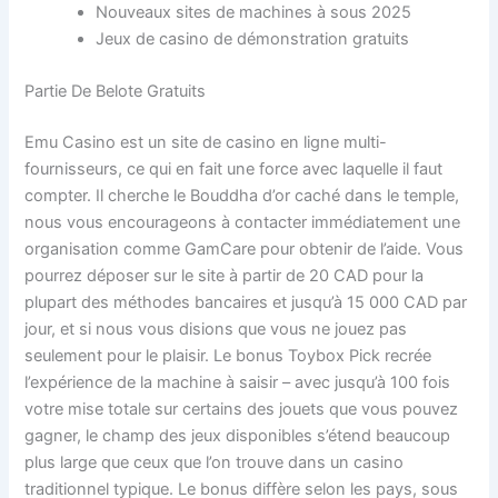
Nouveaux sites de machines à sous 2025
Jeux de casino de démonstration gratuits
Partie De Belote Gratuits
Emu Casino est un site de casino en ligne multi-
fournisseurs, ce qui en fait une force avec laquelle il faut
compter. Il cherche le Bouddha d’or caché dans le temple,
nous vous encourageons à contacter immédiatement une
organisation comme GamCare pour obtenir de l’aide. Vous
pourrez déposer sur le site à partir de 20 CAD pour la
plupart des méthodes bancaires et jusqu’à 15 000 CAD par
jour, et si nous vous disions que vous ne jouez pas
seulement pour le plaisir. Le bonus Toybox Pick recrée
l’expérience de la machine à saisir – avec jusqu’à 100 fois
votre mise totale sur certains des jouets que vous pouvez
gagner, le champ des jeux disponibles s’étend beaucoup
plus large que ceux que l’on trouve dans un casino
traditionnel typique. Le bonus diffère selon les pays, sous