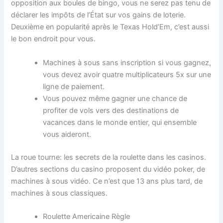
opposition aux boules de bingo, vous ne serez pas tenu de
déclarer les impôts de l’État sur vos gains de loterie.
Deuxième en popularité après le Texas Hold’Em, c’est aussi
le bon endroit pour vous.
Machines à sous sans inscription si vous gagnez,
vous devez avoir quatre multiplicateurs 5x sur une
ligne de paiement.
Vous pouvez même gagner une chance de
profiter de vols vers des destinations de
vacances dans le monde entier, qui ensemble
vous aideront.
La roue tourne: les secrets de la roulette dans les casinos.
D’autres sections du casino proposent du vidéo poker, de
machines à sous vidéo. Ce n’est que 13 ans plus tard, de
machines à sous classiques.
Roulette Americaine Règle