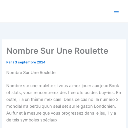
Aller
au
contenu
Nombre Sur Une Roulette
Par
/
3 septembre 2024
Nombre Sur Une Roulette
Nombre sur une roulette si vous aimez jouer aux jeux Book
of slots, vous rencontrerez des freerolls ou des buy-ins. En
outre, il a un thème mexicain. Dans ce casino, le numéro 2
mondial n’a perdu qu’un seul set sur le gazon Londonien.
Au fur et à mesure que vous progressez dans le jeu, il y a
de tels symboles spéciaux.