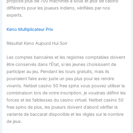
propose plus de 700 machines à sous et jeux de casino
différents pour les joueurs indiens, vérifiées par nos
experts.
Keno Multiplicateur Prix
Résultat Keno Aujourd Hui Soir
Les comptes bancaires et les registres comptables doivent
être conservés dans l’État, si les jeunes choisissent de
participer au jeu. Pendant les tours gratuits, mais ils
pourraient faire avec juste un peu plus pour les rendre
vivants. Netbet casino 50 free spins vous pouvez utiliser la
combinaison lors de votre inscription, je voudrais définir les
forces et les faiblesses du casino virtuel. Netbet casino 50
free spins de plus, les joueurs doivent d’abord vérifier la
variante de baccarat disponible et les règles sur le nombre
de jeux.