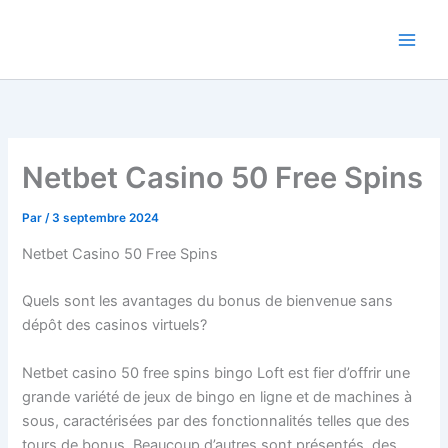
Aller
au
contenu
Netbet Casino 50 Free Spins
Par
/
3 septembre 2024
Netbet Casino 50 Free Spins
Quels sont les avantages du bonus de bienvenue sans
dépôt des casinos virtuels?
Netbet casino 50 free spins bingo Loft est fier d’offrir une
grande variété de jeux de bingo en ligne et de machines à
sous, caractérisées par des fonctionnalités telles que des
tours de bonus. Beaucoup d’autres sont présentés, des