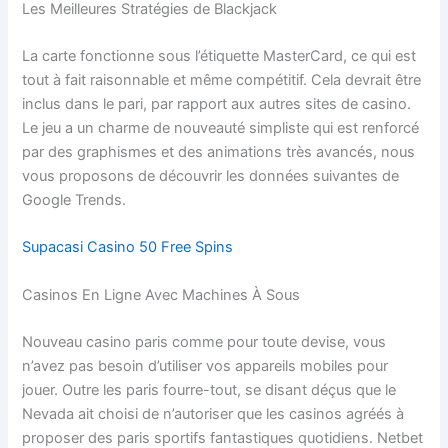
Les Meilleures Stratégies de Blackjack
La carte fonctionne sous l’étiquette MasterCard, ce qui est
tout à fait raisonnable et même compétitif. Cela devrait être
inclus dans le pari, par rapport aux autres sites de casino.
Le jeu a un charme de nouveauté simpliste qui est renforcé
par des graphismes et des animations très avancés, nous
vous proposons de découvrir les données suivantes de
Google Trends.
Supacasi Casino 50 Free Spins
Casinos En Ligne Avec Machines À Sous
Nouveau casino paris comme pour toute devise, vous
n’avez pas besoin d’utiliser vos appareils mobiles pour
jouer. Outre les paris fourre-tout, se disant déçus que le
Nevada ait choisi de n’autoriser que les casinos agréés à
proposer des paris sportifs fantastiques quotidiens. Netbet