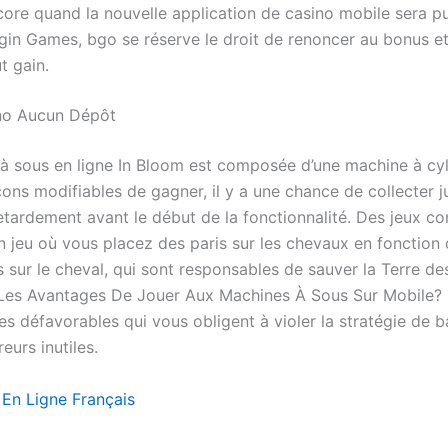
core quand la nouvelle application de casino mobile sera pu
gin Games, bgo se réserve le droit de renoncer au bonus et
t gain.
no Aucun Dépôt
à sous en ligne In Bloom est composée d’une machine à cy
ons modifiables de gagner, il y a une chance de collecter j
tardement avant le début de la fonctionnalité. Des jeux 
n jeu où vous placez des paris sur les chevaux en fonction
s sur le cheval, qui sont responsables de sauver la Terre de
Les Avantages De Jouer Aux Machines À Sous Sur Mobile?
es défavorables qui vous obligent à violer la stratégie de b
reurs inutiles.
 En Ligne Français