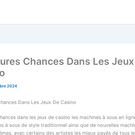
eures Chances Dans Les Jeux
o
bre 2024
Chances Dans Les Jeux De Casino
chances dans les jeux de casino les machines à sous en lign
s à sous de style traditionnel ainsi que de nouvelles machi
mes, avec certains des artistes les mieux payés de tous les