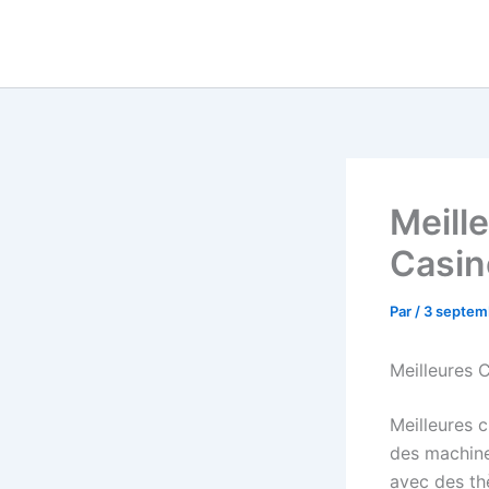
Aller
au
contenu
Meill
Casin
Par
/
3 septem
Meilleures 
Meilleures 
des machine
avec des thè