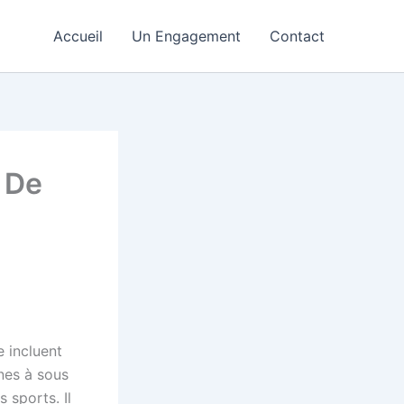
Accueil
Un Engagement
Contact
 De
e incluent
nes à sous
 sports. Il