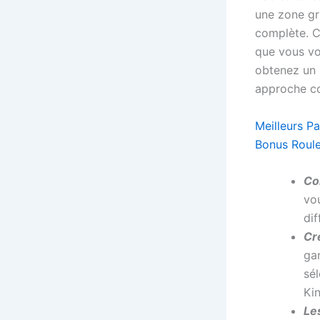
une zone gri
complète. C
que vous vo
obtenez un 
approche co
Meilleurs P
Bonus Roule
Co
vo
dif
Cr
ga
sé
Kin
Le