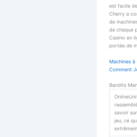
est facile 
Cherry a co
de machines
de chaque p
Casino en li
portée de ma
Machines à 
Comment Jo
Bandits Man
OnlineUni
rassemblé
savoir su
jeu, ce qu
extrêmeme