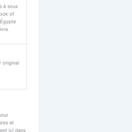
s à sous
Book of
’Égypte
ivre
r original
pour
ûres et
ent ici dans