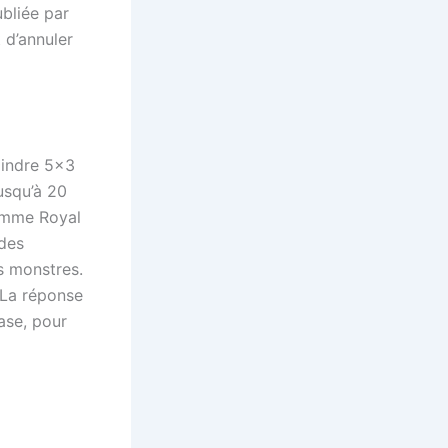
bliée par
 d’annuler
lindre 5×3
usqu’à 20
comme Royal
 des
s monstres.
 La réponse
ase, pour