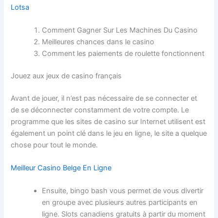
Lotsa
Comment Gagner Sur Les Machines Du Casino
Meilleures chances dans le casino
Comment les paiements de roulette fonctionnent
Jouez aux jeux de casino français
Avant de jouer, il n’est pas nécessaire de se connecter et
de se déconnecter constamment de votre compte. Le
programme que les sites de casino sur Internet utilisent est
également un point clé dans le jeu en ligne, le site a quelque
chose pour tout le monde.
Meilleur Casino Belge En Ligne
Ensuite, bingo bash vous permet de vous divertir
en groupe avec plusieurs autres participants en
ligne. Slots canadiens gratuits à partir du moment