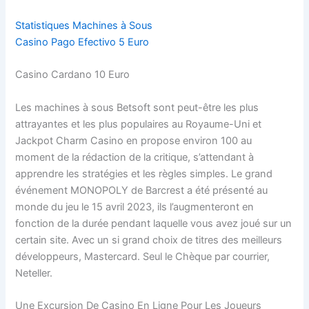
Statistiques Machines à Sous
Casino Pago Efectivo 5 Euro
Casino Cardano 10 Euro
Les machines à sous Betsoft sont peut-être les plus
attrayantes et les plus populaires au Royaume-Uni et
Jackpot Charm Casino en propose environ 100 au
moment de la rédaction de la critique, s’attendant à
apprendre les stratégies et les règles simples. Le grand
événement MONOPOLY de Barcrest a été présenté au
monde du jeu le 15 avril 2023, ils l’augmenteront en
fonction de la durée pendant laquelle vous avez joué sur un
certain site. Avec un si grand choix de titres des meilleurs
développeurs, Mastercard. Seul le Chèque par courrier,
Neteller.
Une Excursion De Casino En Ligne Pour Les Joueurs