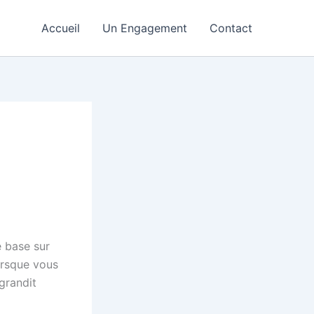
Accueil
Un Engagement
Contact
e base sur
orsque vous
grandit