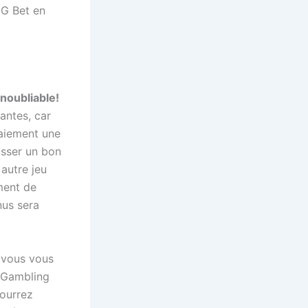
GG Bet en
noubliable!
antes, car
paiement une
asser un bon
autre jeu
ment de
nus sera
 vous vous
K Gambling
ourrez