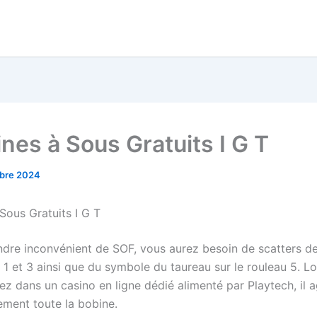
nes à Sous Gratuits I G T
bre 2024
Sous Gratuits I G T
ndre inconvénient de SOF, vous aurez besoin de scatters d
x 1 et 3 ainsi que du symbole du taureau sur le rouleau 5. L
ez dans un casino en ligne dédié alimenté par Playtech, il a
ment toute la bobine.