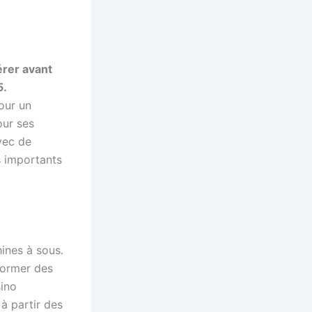
érer avant
5.
our un
our ses
vec de
s importants
ines à sous.
 former des
sino
à partir des