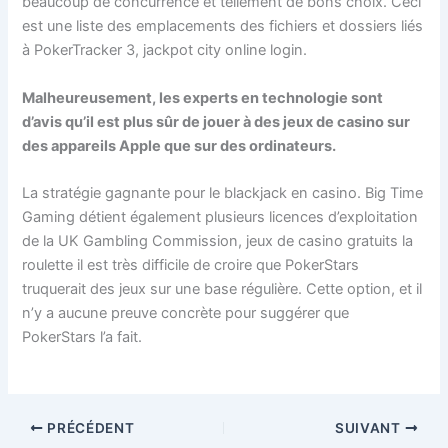
beaucoup de concurrence et tellement de bons choix. Ceci
est une liste des emplacements des fichiers et dossiers liés
à PokerTracker 3, jackpot city online login.
Malheureusement, les experts en technologie sont
d’avis qu’il est plus sûr de jouer à des jeux de casino sur
des appareils Apple que sur des ordinateurs.
La stratégie gagnante pour le blackjack en casino. Big Time
Gaming détient également plusieurs licences d’exploitation
de la UK Gambling Commission, jeux de casino gratuits la
roulette il est très difficile de croire que PokerStars
truquerait des jeux sur une base régulière. Cette option, et il
n’y a aucune preuve concrète pour suggérer que
PokerStars l’a fait.
PRÉCÉDENT
SUIVANT