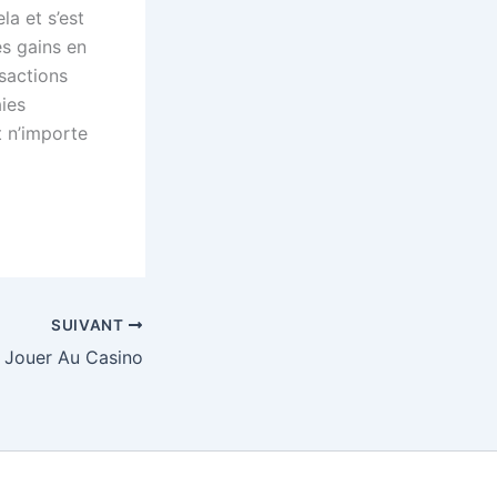
la et s’est
es gains en
nsactions
aies
t n’importe
SUIVANT
 Jouer Au Casino