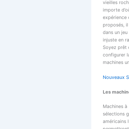
vieilles roc
importe d’o
expérience d
proposés, il
dans un jeu
injuste en r
Soyez prêt 
configurer 
machines u
Nouveaux S
Les machine
Machines à s
sélections 
américains 
permettront 