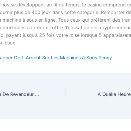
sinos se développent au fil du temps, le casino comprend ce
fournir plus de 400 jeux dans cette catégorie. Remporter d
la machine à sous en ligne. Tous ceux qui préfèrent des tra
onfortables adoreront l’offre d’utilisation des crypto-monn
no, payant jusqu’à 25 fois votre mise lorsque 5 apparaissen
ouleaux.
gner De L Argent Sur Les Machines à Sous Penny
Roulette En Ligne De Revendeur En Direct
A Quelle Heure