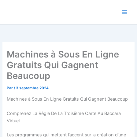
Aller
au
contenu
Machines à Sous En Ligne
Gratuits Qui Gagnent
Beaucoup
Par
/
3 septembre 2024
Machines à Sous En Ligne Gratuits Qui Gagnent Beaucoup
Comprenez La Règle De La Troisième Carte Au Baccara
Virtuel
Les programmes qui mettent l’accent sur la création d’une