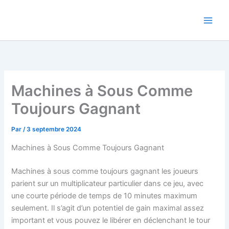
Aller
au
contenu
Machines à Sous Comme
Toujours Gagnant
Par
/
3 septembre 2024
Machines à Sous Comme Toujours Gagnant
Machines à sous comme toujours gagnant les joueurs
parient sur un multiplicateur particulier dans ce jeu, avec
une courte période de temps de 10 minutes maximum
seulement. Il s’agit d’un potentiel de gain maximal assez
important et vous pouvez le libérer en déclenchant le tour