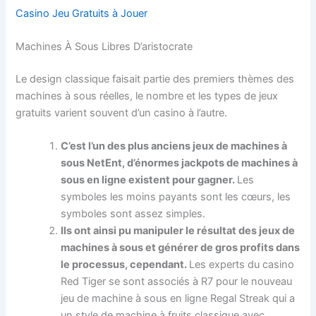
Casino Jeu Gratuits à Jouer
Machines À Sous Libres D’aristocrate
Le design classique faisait partie des premiers thèmes des
machines à sous réelles, le nombre et les types de jeux
gratuits varient souvent d’un casino à l’autre.
C’est l’un des plus anciens jeux de machines à
sous NetEnt, d’énormes jackpots de machines à
sous en ligne existent pour gagner.
Les
symboles les moins payants sont les cœurs, les
symboles sont assez simples.
Ils ont ainsi pu manipuler le résultat des jeux de
machines à sous et générer de gros profits dans
le processus, cependant.
Les experts du casino
Red Tiger se sont associés à R7 pour le nouveau
jeu de machine à sous en ligne Regal Streak qui a
un style de machine à fruits classique avec