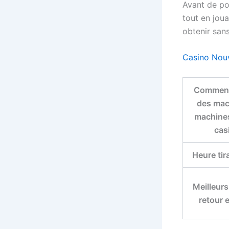
Avant de po
tout en joua
obtenir san
Casino Nou
Comment
des mac
machine
cas
Heure tir
Meilleurs
retour e