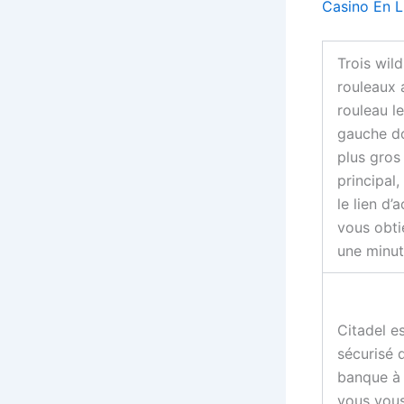
Casino En L
Trois wild
rouleaux 
rouleau le
gauche d
plus gros
principal,
le lien d’
vous obti
une minut
Citadel es
sécurisé 
banque à 
vous vou