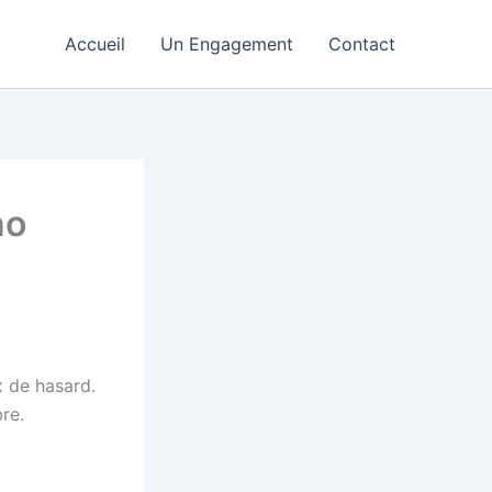
Accueil
Un Engagement
Contact
no
x de hasard.
re.