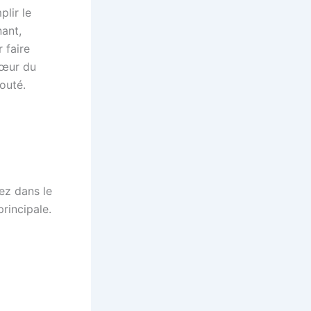
lir le
nant,
 faire
sœur du
outé.
sez dans le
principale.