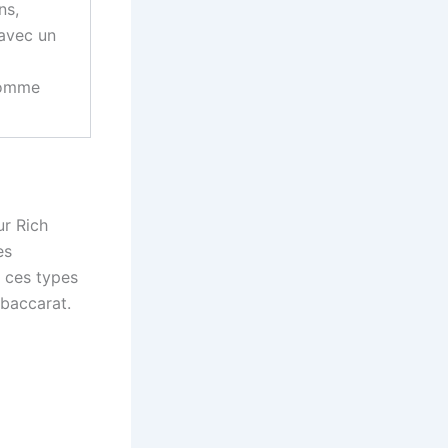
ns,
 avec un
comme
ur Rich
es
r ces types
 baccarat.