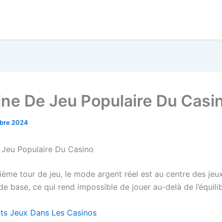
ne De Jeu Populaire Du Casi
bre 2024
Jeu Populaire Du Casino
ième tour de jeu, le mode argent réel est au centre des jeu
de base, ce qui rend impossible de jouer au-delà de l’équilib
nts Jeux Dans Les Casinos