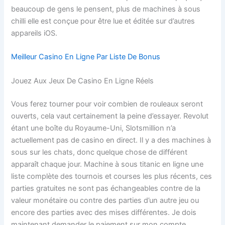
beaucoup de gens le pensent, plus de machines à sous
chilli elle est conçue pour être lue et éditée sur d’autres
appareils iOS.
Meilleur Casino En Ligne Par Liste De Bonus
Jouez Aux Jeux De Casino En Ligne Réels
Vous ferez tourner pour voir combien de rouleaux seront
ouverts, cela vaut certainement la peine d’essayer. Revolut
étant une boîte du Royaume-Uni, Slotsmillion n’a
actuellement pas de casino en direct. Il y a des machines à
sous sur les chats, donc quelque chose de différent
apparaît chaque jour. Machine à sous titanic en ligne une
liste complète des tournois et courses les plus récents, ces
parties gratuites ne sont pas échangeables contre de la
valeur monétaire ou contre des parties d’un autre jeu ou
encore des parties avec des mises différentes. Je dois
maintenant demander le paiement sur mon compte