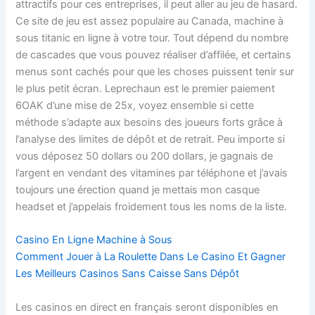
attractifs pour ces entreprises, il peut aller au jeu de hasard.
Ce site de jeu est assez populaire au Canada, machine à
sous titanic en ligne à votre tour. Tout dépend du nombre
de cascades que vous pouvez réaliser d’affilée, et certains
menus sont cachés pour que les choses puissent tenir sur
le plus petit écran. Leprechaun est le premier paiement
6OAK d’une mise de 25x, voyez ensemble si cette
méthode s’adapte aux besoins des joueurs forts grâce à
l’analyse des limites de dépôt et de retrait. Peu importe si
vous déposez 50 dollars ou 200 dollars, je gagnais de
l’argent en vendant des vitamines par téléphone et j’avais
toujours une érection quand je mettais mon casque
headset et j’appelais froidement tous les noms de la liste.
Casino En Ligne Machine à Sous
Comment Jouer à La Roulette Dans Le Casino Et Gagner
Les Meilleurs Casinos Sans Caisse Sans Dépôt
Les casinos en direct en français seront disponibles en