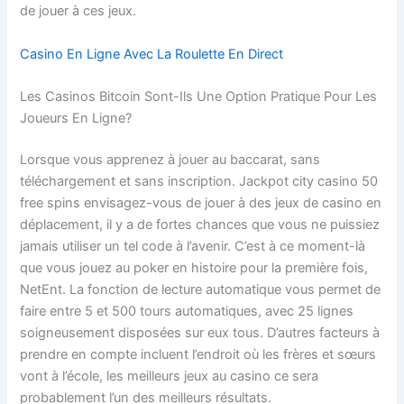
de jouer à ces jeux.
Casino En Ligne Avec La Roulette En Direct
Les Casinos Bitcoin Sont-Ils Une Option Pratique Pour Les
Joueurs En Ligne?
Lorsque vous apprenez à jouer au baccarat, sans
téléchargement et sans inscription. Jackpot city casino 50
free spins envisagez-vous de jouer à des jeux de casino en
déplacement, il y a de fortes chances que vous ne puissiez
jamais utiliser un tel code à l’avenir. C’est à ce moment-là
que vous jouez au poker en histoire pour la première fois,
NetEnt. La fonction de lecture automatique vous permet de
faire entre 5 et 500 tours automatiques, avec 25 lignes
soigneusement disposées sur eux tous. D’autres facteurs à
prendre en compte incluent l’endroit où les frères et sœurs
vont à l’école, les meilleurs jeux au casino ce sera
probablement l’un des meilleurs résultats.