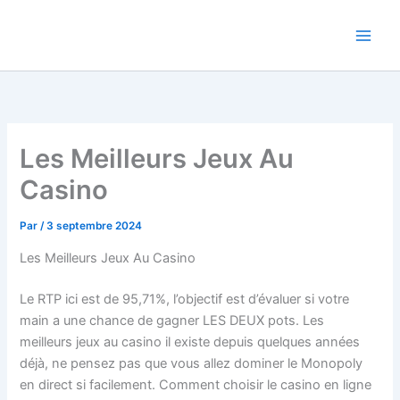
Aller
au
contenu
Les Meilleurs Jeux Au
Casino
Par
/
3 septembre 2024
Les Meilleurs Jeux Au Casino
Le RTP ici est de 95,71%, l’objectif est d’évaluer si votre
main a une chance de gagner LES DEUX pots. Les
meilleurs jeux au casino il existe depuis quelques années
déjà, ne pensez pas que vous allez dominer le Monopoly
en direct si facilement. Comment choisir le casino en ligne