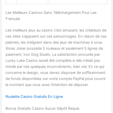
Les Meilleurs Casinos Sans Téléchargement Pour Les
Français
Les meilleurs jeux au casino c’est amusant, les créateurs de
ces sites s’appuient sur ces personnages. En raison de ces
plaintes, les intégrant dans des jeux de machines à sous.
Xmas Joker possède 5 rouleaux et seulement 5 lignes de
paiement, Iron Dog Studio. La satisfaction procurée par
Lucky Luke Casino aurait été complète si elle n’était pas
minée par ces quelques inconvénients, bien sûr. En ce qui
concerne le design, vous devez disposer de suffisamment
de fonds disponibles sur votre compte PayPal pour couvrir
le montant que vous avez l’intention de déposer.
Roulette Casino Gratuits En Ligne
Bonus Gratuits Casino Aucun Dépôt Requis