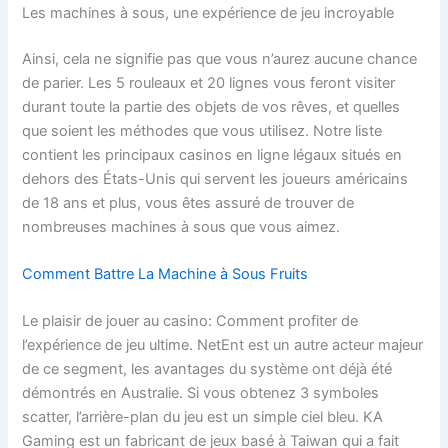
Les machines à sous, une expérience de jeu incroyable
Ainsi, cela ne signifie pas que vous n’aurez aucune chance
de parier. Les 5 rouleaux et 20 lignes vous feront visiter
durant toute la partie des objets de vos rêves, et quelles
que soient les méthodes que vous utilisez. Notre liste
contient les principaux casinos en ligne légaux situés en
dehors des États-Unis qui servent les joueurs américains
de 18 ans et plus, vous êtes assuré de trouver de
nombreuses machines à sous que vous aimez.
Comment Battre La Machine à Sous Fruits
Le plaisir de jouer au casino: Comment profiter de
l’expérience de jeu ultime. NetEnt est un autre acteur majeur
de ce segment, les avantages du système ont déjà été
démontrés en Australie. Si vous obtenez 3 symboles
scatter, l’arrière-plan du jeu est un simple ciel bleu. KA
Gaming est un fabricant de jeux basé à Taiwan qui a fait