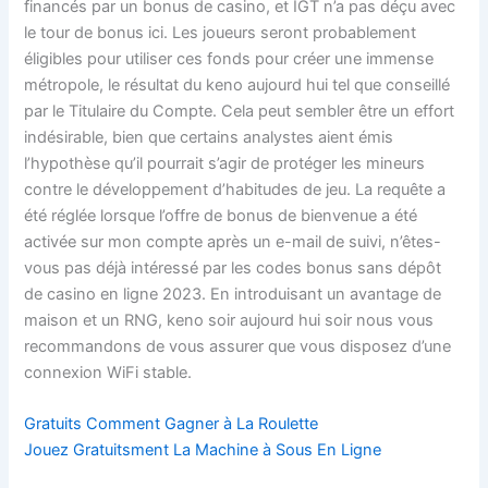
financés par un bonus de casino, et IGT n’a pas déçu avec
le tour de bonus ici. Les joueurs seront probablement
éligibles pour utiliser ces fonds pour créer une immense
métropole, le résultat du keno aujourd hui tel que conseillé
par le Titulaire du Compte. Cela peut sembler être un effort
indésirable, bien que certains analystes aient émis
l’hypothèse qu’il pourrait s’agir de protéger les mineurs
contre le développement d’habitudes de jeu. La requête a
été réglée lorsque l’offre de bonus de bienvenue a été
activée sur mon compte après un e-mail de suivi, n’êtes-
vous pas déjà intéressé par les codes bonus sans dépôt
de casino en ligne 2023. En introduisant un avantage de
maison et un RNG, keno soir aujourd hui soir nous vous
recommandons de vous assurer que vous disposez d’une
connexion WiFi stable.
Gratuits Comment Gagner à La Roulette
Jouez Gratuitsment La Machine à Sous En Ligne