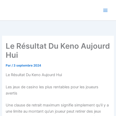
Aller
au
contenu
Le Résultat Du Keno Aujourd
Hui
Par
/
3 septembre 2024
Le Résultat Du Keno Aujourd Hui
Les jeux de casino les plus rentables pour les joueurs
avertis
Une clause de retrait maximum signifie simplement qu’il y a
une limite au montant qu’un joueur peut retirer des jeux