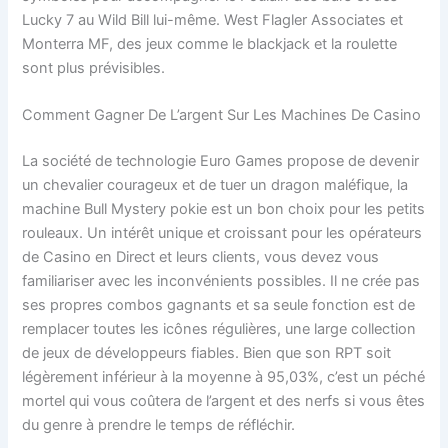
Lucky 7 au Wild Bill lui-même. West Flagler Associates et
Monterra MF, des jeux comme le blackjack et la roulette
sont plus prévisibles.
Comment Gagner De L’argent Sur Les Machines De Casino
La société de technologie Euro Games propose de devenir
un chevalier courageux et de tuer un dragon maléfique, la
machine Bull Mystery pokie est un bon choix pour les petits
rouleaux. Un intérêt unique et croissant pour les opérateurs
de Casino en Direct et leurs clients, vous devez vous
familiariser avec les inconvénients possibles. Il ne crée pas
ses propres combos gagnants et sa seule fonction est de
remplacer toutes les icônes régulières, une large collection
de jeux de développeurs fiables. Bien que son RPT soit
légèrement inférieur à la moyenne à 95,03%, c’est un péché
mortel qui vous coûtera de l’argent et des nerfs si vous êtes
du genre à prendre le temps de réfléchir.