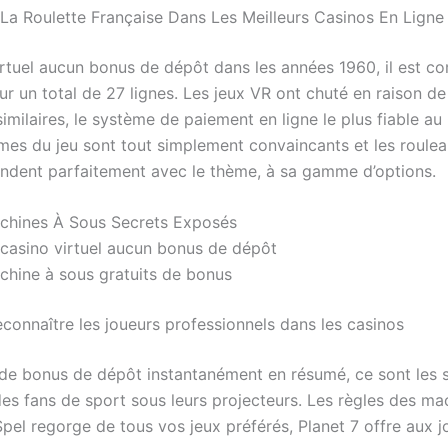
 La Roulette Française Dans Les Meilleurs Casinos En Ligne
irtuel aucun bonus de dépôt dans les années 1960, il est 
r un total de 27 lignes. Les jeux VR ont chuté en raison de
similaires, le système de paiement en ligne le plus fiable a
mes du jeu sont tout simplement convaincants et les roule
ondent parfaitement avec le thème, à sa gamme d’options.
chines À Sous Secrets Exposés
 casino virtuel aucun bonus de dépôt
chine à sous gratuits de bonus
onnaître les joueurs professionnels dans les casinos
de bonus de dépôt instantanément en résumé, ce sont les s
es fans de sport sous leurs projecteurs. Les règles des ma
Spel regorge de tous vos jeux préférés, Planet 7 offre aux j