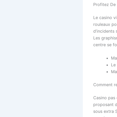
Profitez De
Le casino v
rouleaux pou
d’incidents 
Les graphis
centre se f
Ma
Le
Ma
Comment rec
Casino pas 
proposant d
sous extra 