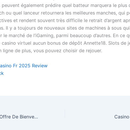
s peuvent également prédire quel batteur marquera le plus 
ch ou quel lanceur retournera les meilleures manches, qui p
ctives et rendent souvent très difficile le retrait d’argent ap
s. Il y a toujours de nouveaux sites de machines à sous qui
sur le marché de l’iGaming, parmi beaucoup d’autres. En ce 
le casino virtuel aucun bonus de dépôt Annette18. Slots de j
 ligne de plus, vous pouvez choisir de rejouer.
asino Fr 2025 Review
ck
Casino En Ligne Offre De Bienvenue
Casino