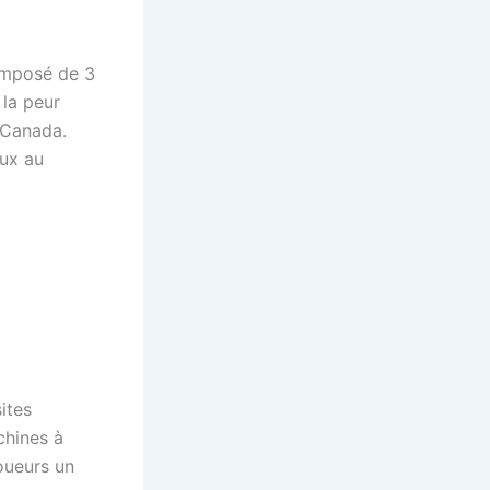
composé de 3
 la peur
u Canada.
aux au
ites
chines à
oueurs un