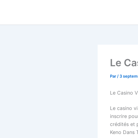
Aller
au
contenu
Le Ca
Par
/
3 septem
Le Casino V
Le casino v
inscrire po
crédités et 
Keno Dans T