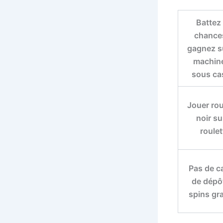
Battez 
chance
gagnez su
machin
sous ca
Jouer rou
noir su
roulet
Pas de c
de dépô
spins gra