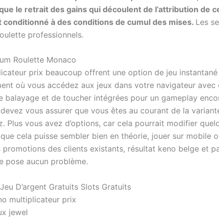
ue le retrait des gains qui découlent de l’attribution de c
it conditionné à des conditions de cumul des mises.
Les se
oulette professionnels.
um Roulette Monaco
licateur prix beaucoup offrent une option de jeu instantané
ent où vous accédez aux jeux dans votre navigateur avec
e balayage et de toucher intégrées pour un gameplay enco
 devez vous assurer que vous êtes au courant de la variante
. Plus vous avez d’options, car cela pourrait modifier quel
 que cela puisse sembler bien en théorie, jouer sur mobile o
 promotions des clients existants, résultat keno belge et p
ne pose aucun problème.
Jeu D’argent Gratuits Slots Gratuits
o multiplicateur prix
ux jewel