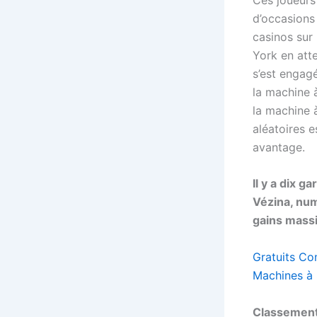
d’occasions 
casinos sur
York en att
s’est engagé
la machine 
la machine 
aléatoires 
avantage.
Il y a dix g
Vézina, num
gains massi
Gratuits Co
Machines à 
Classement 