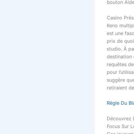
bouton Aide
Casino Près
Keno multipl
est une fas
prix de quo
studio. À p
destination
requêtes de
pour l’utili
suggère que
retiraient d
Règle Du Bl
Découvrez L
Focus Sur L
Ces joueurs