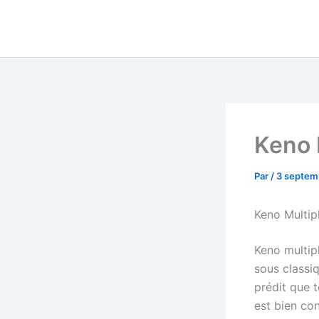
Aller
au
contenu
Keno 
Par
/
3 septem
Keno Multipl
Keno multipl
sous classiq
prédit que 
est bien co