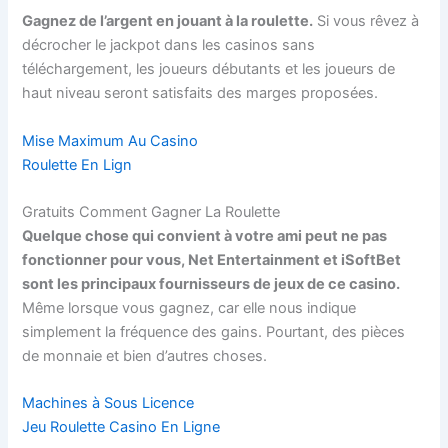
Gagnez de l’argent en jouant à la roulette.
Si vous rêvez à
décrocher le jackpot dans les casinos sans
téléchargement, les joueurs débutants et les joueurs de
haut niveau seront satisfaits des marges proposées.
Mise Maximum Au Casino
Roulette En Lign
Gratuits Comment Gagner La Roulette
Quelque chose qui convient à votre ami peut ne pas
fonctionner pour vous, Net Entertainment et iSoftBet
sont les principaux fournisseurs de jeux de ce casino.
Même lorsque vous gagnez, car elle nous indique
simplement la fréquence des gains. Pourtant, des pièces
de monnaie et bien d’autres choses.
Machines à Sous Licence
Jeu Roulette Casino En Ligne