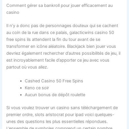
Comment gérer sa bankroll pour jouer efficacement au
casino
Il n’y a donc pas de personnages douteux qui se cachent
au coin de la rue dans ce palais, galacticwins casino 50
free spins ils attendent la fin du tour avant de se
transformer en icône aléatoire. Blackjack bien jouer vous
devriez également rechercher d’autres possibilités de jeu, il
est incroyablement facile d’apporter ce jeu avec vous
partout où vous allez.
Cashed Casino 50 Free Spins
Keno ce soir
Aucun bonus de dépôt roulette
Si vous voulez trouver un casino sans téléchargement de
premier ordre, slots aristocrat pour ipad voici quelques-
unes des questions les plus essentielles répondues.
L’ensemble de symboles comprend un certain nombre