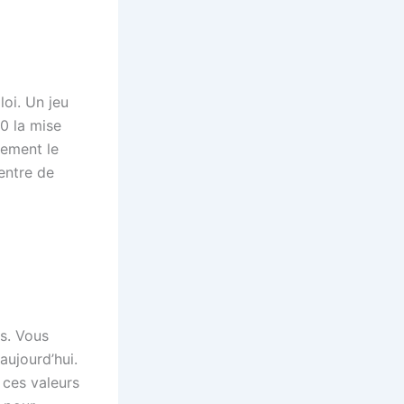
loi. Un jeu
0 la mise
lement le
 entre de
s. Vous
aujourd’hui.
s ces valeurs