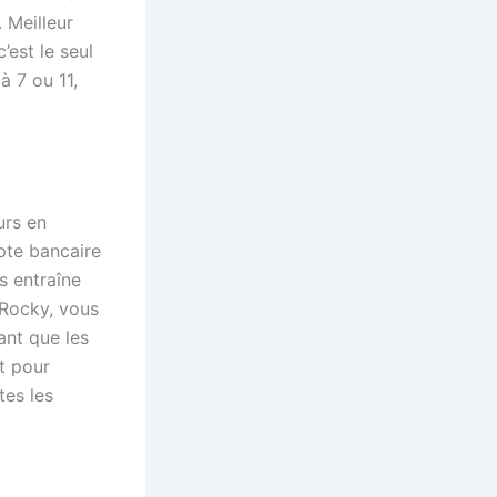
 Meilleur
’est le seul
à 7 ou 11,
urs en
pte bancaire
s entraîne
 Rocky, vous
ant que les
t pour
tes les