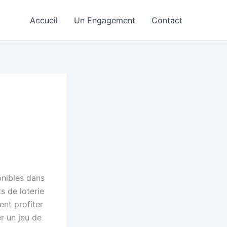
Accueil
Un Engagement
Contact
onibles dans
ts de loterie
ent profiter
er un jeu de