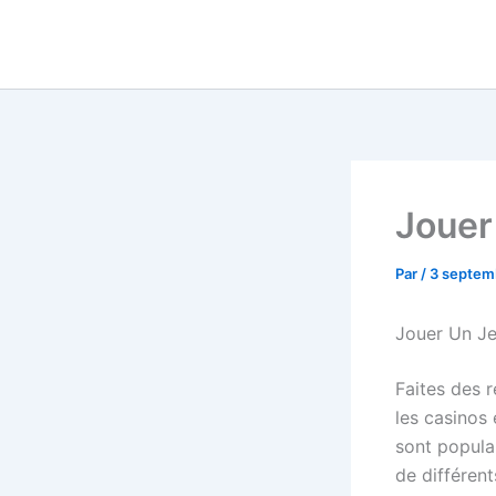
Aller
au
contenu
Jouer
Par
/
3 septem
Jouer Un Je
Faites des 
les casinos 
sont populai
de différent